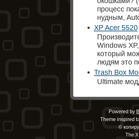
окошками? (
процесс пок
нудным, Auto
XP Acer 5520
Производите
Windows XP,
который мож
людям это п
Trash Box Mo
Ultimate мо
Powered by
B
Theme inspired by
© копиру
The X