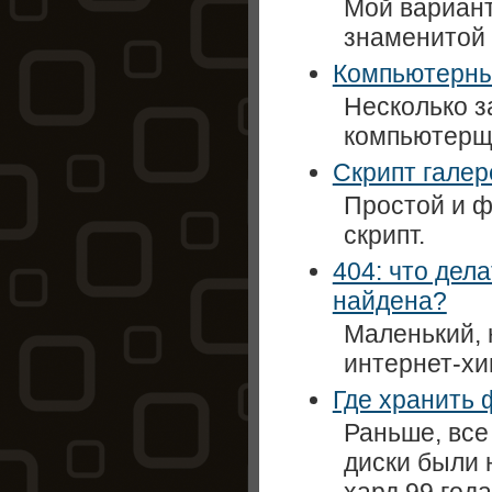
Мой вариант
знаменитой
Компьютерны
Несколько з
компьютерщ
Скрипт галер
Простой и ф
скрипт.
404: что дел
найдена?
Маленький, 
интернет-хи
Где хранить
Раньше, все
диски были 