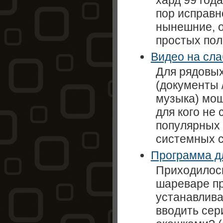
хард 99 год
пор исправн
нынешние, 
простых пол
Видео на сл
Для рядовых
(документы /
музыка) мощ
для кого не 
популярных 
системных с
Программа д
Приходилось
шареваре п
устанавлива
вводить се