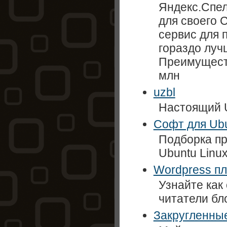
Яндекс.Спел
для своего 
сервис для 
гораздо лучш
Преимуществ
млн
uzbl
Настоящий U
Софт для Ubu
Подборка пр
Ubuntu Linux
Wordpress пл
Узнайте как
читатели бло
Закругленны