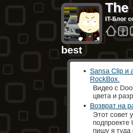
The
IT-Блог 
Hom
B
best
Sansa Clip и
RockBox.
Видео с Doo
цвета и раз
Возврат на 
Этот совет 
подпроекте 
пишу я туда 