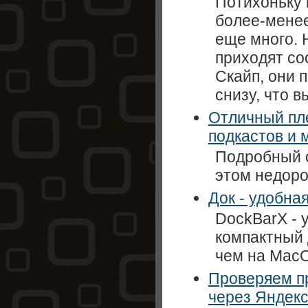
Потихоньку 
более-менее
еще много. 
приходят со
Скайп, они п
снизу, что в
Отличный пле
подкастов и 
Подробный о
этом недоро
Док - удобна
DockBarX - 
компактный 
чем на MacO
Проверяем п
через Яндек