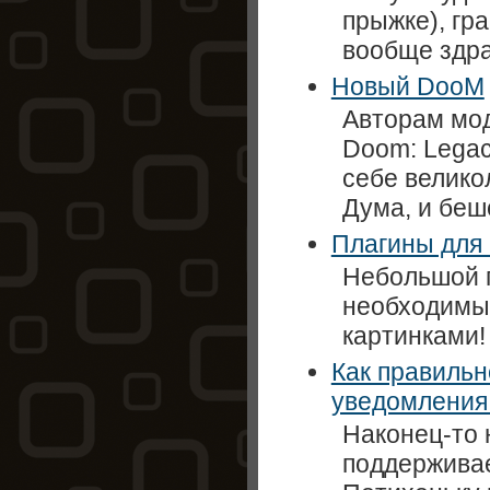
прыжке), гра
вообще здр
Новый DooM
Авторам мод
Doom: Legacy
себе велико
Дума, и беш
Плагины для 
Небольшой 
необходимым
картинками!
Как правиль
уведомления
Наконец-то 
поддержива