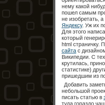
ориентироваться
нему какой нибуд
пошел самым пр
не изобретать, 
Яндексу
. Уж их 
Для этого напис
который генерир
html страничку. 
сайта
с дизайном
Википедии. С тех
крутилась, прино
статистике) дру
пришедшим из по
Добавить заметк
небольшой проек
писать статью в
туда гораздо ча