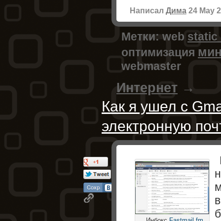
Написал
Дима
24 May 
Метки:
web
static
ми
оптимизация
webmaster
Интернет
→
Как я ушел с Gma
электронную поч
н
м
в
б
Инбокс
Fastmail.fm