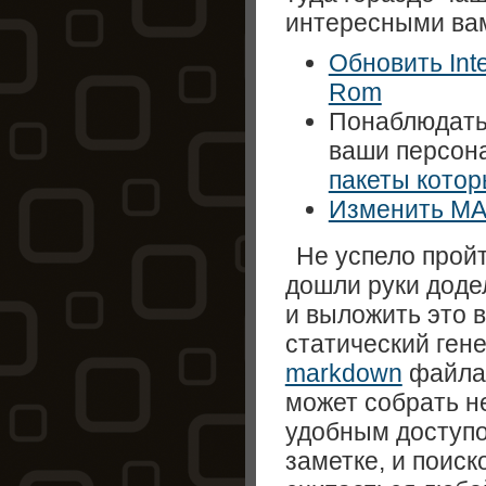
интересными вам
Обновить Inte
Rom
Понаблюдать 
ваши персон
пакеты котор
Изменить MA
Не успело пройти
дошли руки додел
и выложить это 
статический ген
markdown
файла 
может собрать н
удобным доступо
заметке, и поиск