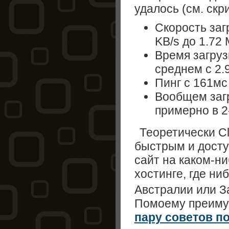
удалось (см. скр
Скорость заг
KB/s до 1.72 
Время загруз
среднем с 2.9
Пинг с 161мс
Вообщем загр
примерно в 2
Теоретически Cl
быстрым и досту
сайт на каком-н
хостинге, где ни
Австралии или З
Помоему преиму
пару советов п