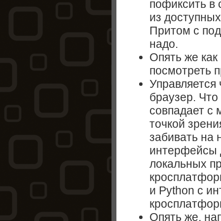
пофиксить в 
из доступных
Притом с под
надо.
Опять же как
посмотреть 
Управляется 
браузер. Что
совпадает с 
точкой зрени
забивать на 
интерфейсы 
локальных пр
кросплатфор
и Python c и
кросплатфор
Опять же, на