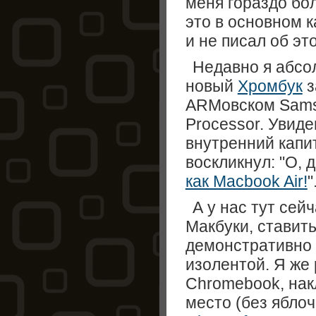
меня гораздо бо
это в основном к
и не писал об это
Недавно я абсо
новый
Хромбук
з
ARMовском Sams
Processor. Увиде
внутренний капи
воскликнул: "О, 
как Macbook Air!
"
А у нас тут сей
Mакбуки, ставить
демонстративно 
изолентой. Я же
Chromebook, нак
место (без яблоч