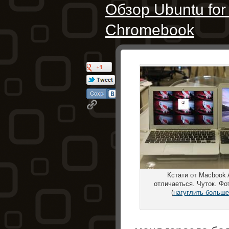
Обзор Ubuntu fo
Chromebook
Кстати от Macbook A
отличаеться. Чуток. Фо
(
нагуглить больше