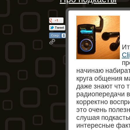
Ит
Cl
пр
начинаю набирать
круга общения м
даже знают что т
радиопередачи в 
корректно воспр
это очень полез
слушая подкасты
интересные фак