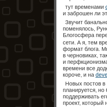
тут временами
и заброшен ли эт
Звучит банально
поменялось, Руне
Блогосфера пер
сети. А я, тем в
формат блога. Мн
в черновиках, та
и перфкционизма
времени все дод
короче, и на
deve
Новых постов в 
планируется, но
поддерживать его
проект, который