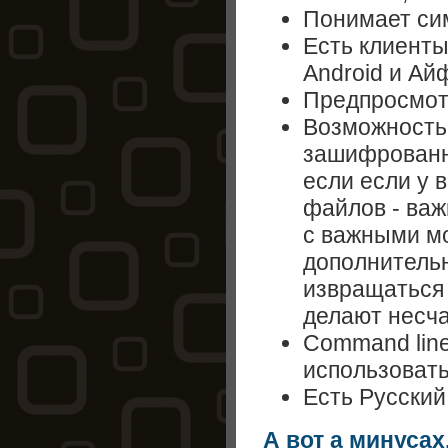
Понимает си
Есть клиенты
Android и Aй
Предпросмот
Возможность
зашифрованн
если если у 
файлов - важ
с важными м
дополнительн
извращаться
делают несч
Command lin
использовать 
Есть Русский
А вот а минусах,