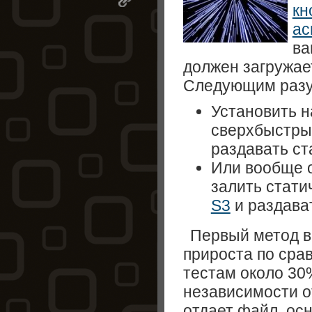
кн
ас
ва
должен загружае
Следующим разу
Установить 
сверхбыстры
раздавать ст
Или вообще о
залить стати
S3
и раздава
Первый метод в
прироста по срав
тестам около 30%
независимости о
отдает файл, ос