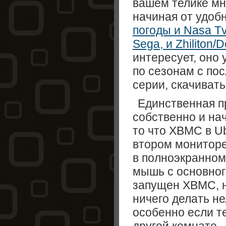
вашем телике мн
начиная от удоб
погоды и Nasa T
Sega, и Zhiliton/D
интересует, оно
по сезонам с по
серии, скачивать 
Единственная п
собственно и нача
то что XBMC в Ub
втором мониторе
в полноэкранном
мышь с основного
запущен XBMC, 
ничего делать не
особенно если т