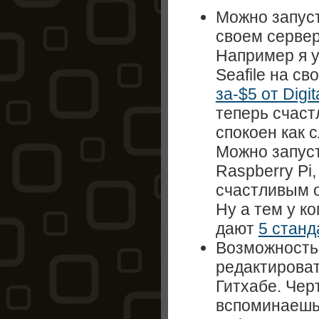
Можно запус
своем сервер
Например я 
Seafile на с
за-$5 от Digi
теперь счаст
спокоен как с
Можно запус
Raspberry Pi
счастливым о
Ну а тем у ко
дают
5 станд
Возможность
редактироват
Гитхабе. Чер
вспоминаешь 