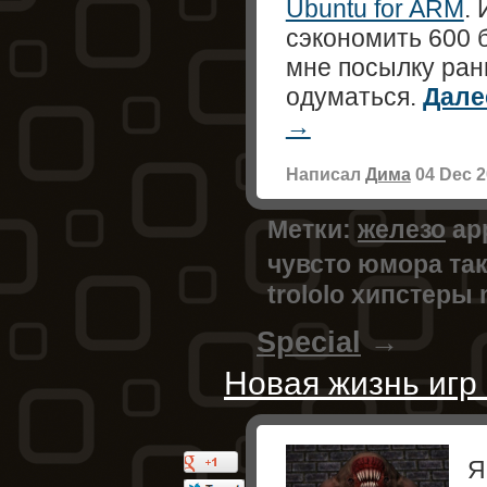
Ubuntu for ARM
.
сэкономить 600 
мне посылку ран
одуматься.
Дале
Написал
Дима
04 Dec 2
Метки:
железо
ap
чувсто юмора та
trololo
хипстеры
Special
→
Новая жизнь игр 
Я