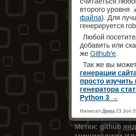
считаеться любой
второго уровня
файла
). Для лу
генерируется robo
Любой посетите
добавить или ска
же
Github'е
.
Так же вы може
генерации сайта
просто изучить
генератора стат
Python 3
Написал
Дима
23 Jun 2
янд
Метки:
github
ид