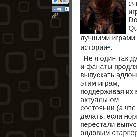
сч
иг
Do
Qu
лучшими играми 
1
истории
.
Не я один так д
и фанаты продл
выпускать аддон
этим играм,
поддерживая их 
актуальном
состоянии (а чт
делать, если но
перестали выпуск
олдовым старпер