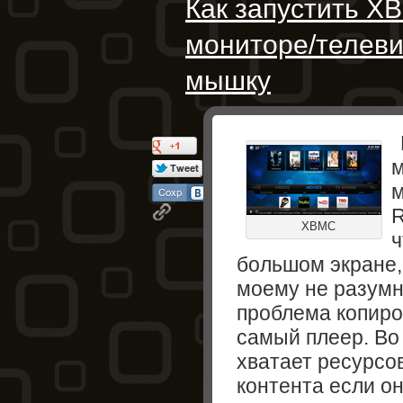
Как запустить X
мониторе/телеви
мышку
м
R
XBMC
ч
большом экране,
моему не разумн
проблема копиро
самый плеер. Во 
хватает ресурсо
контента если он 