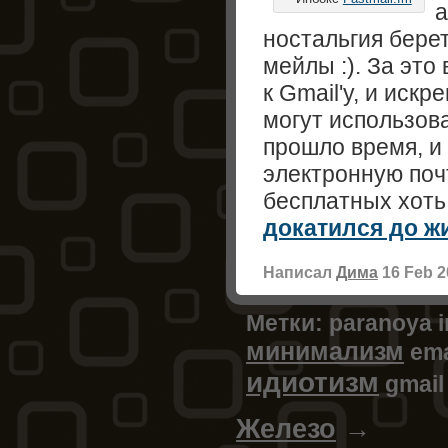
а
ностальгия берет
мейлы :). За это
к Gmail'у, и иск
могут использова
прошло время, и 
электронную поч
бесплатных хоть
докатился до ж
Написал
Дима
16 Feb 2
Метки:
paranoya 
минимализм
ema
идиотизм
gmail
Железо
→