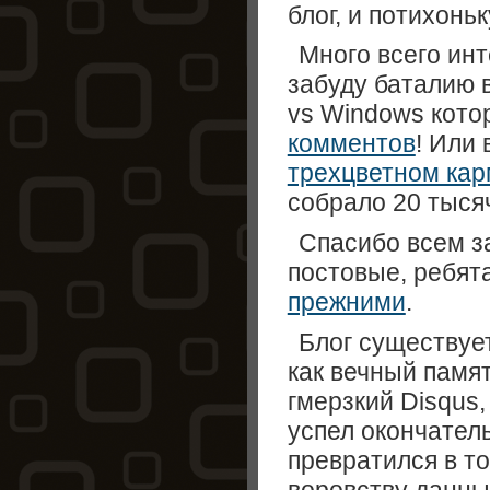
блог, и потихонь
Много всего инт
забуду баталию 
vs Windows кото
комментов
! Или
трехцветном ка
собрало 20 тыся
Спасибо всем з
постовые, ребят
прежними
.
Блог существуе
как вечный памят
гмерзкий Disqus,
успел окончател
превратился в т