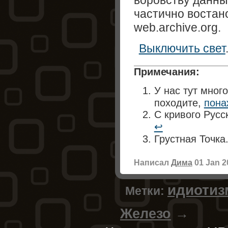
воровству данны
частично востан
web.archive.org.
Выключить свет
У нас тут мног
походите,
пона
С кривого Русс
↩
Грустная Точка
Написал
Дима
01 Jan 2
идиотиз
Метки:
Железо
→