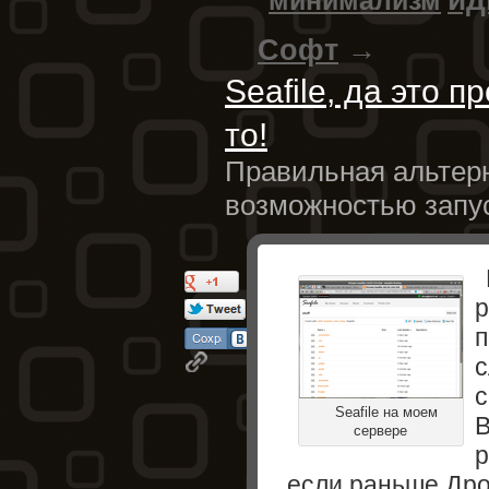
минимализм
Софт
→
Seafile, да это п
то!
Правильная альтерн
возможностью запус
р
п
с
с
Seafile на моем
В
сервере
р
если раньше Дро