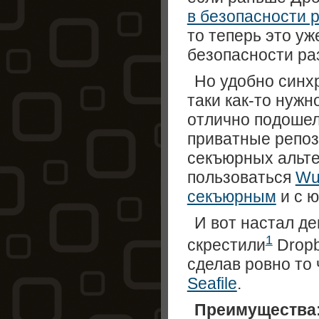
в безопасности 
то теперь это уж
безопасности ра
Но удобно синх
таки как-то нужн
отлично подошел
приватные репоз
секъюрных альте
пользоваться
Wu
секъюрным
и с 
И вот настал де
1
скрестили
Dropb
сделав ровно то 
Seafile
.
Преимущества