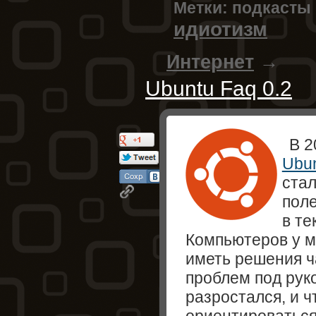
Метки:
подкасты
идиотизм
Интернет
→
Ubuntu Faq 0.2
В 2
Ubu
стал
пол
в те
Компьютеров у м
иметь решения 
проблем под рук
разростался, и 