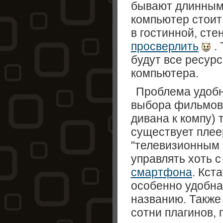
бывают длинным
компьютер стоит 
в гостинной, сте
просверлить
.
будут все ресур
компьютера.
Проблема удобн
выбора фильмов 
дивана к компу) 
существует плее
"телевизионным 
управлять хоть с
смартфона
. Кст
особенно удобна
названию. Такж
сотни плагинов,