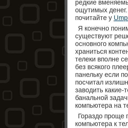
редкие вменяемы
ощутимых денег. 
почитайте у
Umpu
Я конечно поним
существуют реш
основного компь
храниться конте
телеки вполне с
без всякого плее
панельку если по
посчитал излишн
заводить какие-
банальной задач
компьютера на т
Гораздо проще 
компьютера к тел