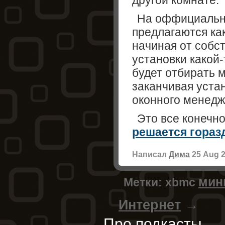
другой комнате.
На оффициальн
предлагаются ка
начиная от собс
установки какой
будет отбирать 
заканчивая уста
оконного менедж
Это все конечно
решается гораз
Написал
Дима
25 Aug 
мин
Метки:
xbmc
Интернет
→
Про подкасты