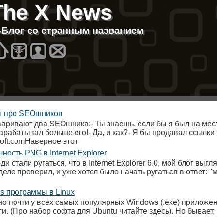
The X News
T-Блог со странным названием
Homes
Best
About
Contacts
т про SEOшников
варивают два SEOшника:- Ты знаешь, если бы я был на мес
зарабатывал больше его!- Да, и как?- Я бы продавал ссылки
soft.comНаверное этот
ность PNG в Internet Explorer
ди стали ругаться, что в Internet Explorer 6.0, мой блог выгл
дело проверил, и уже хотел было начать ругаться в ответ: "
s программы в Linux
но почти у всех самых популярных Windows (.exe) приложен
и. (Про набор софта для Ubuntu читайте здесь). Но бывает, 