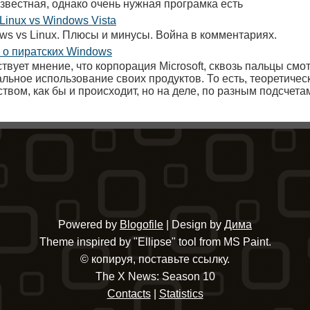
звестная, однако очень нужная програмка есть
Linux vs Windows Vista
ws vs Linux. Плюсы и минусы. Война в комментариях.
 о пиратских Windows
твует мнение, что корпорация Microsoft, сквозь пальцы смо
льное использование своих продуктов. То есть, теоретическ
твом, как бы и происходит, но на деле, по разным подсчета
Powered by
Blogofile
| Design by
Дима
Theme inspired by "Ellipse" tool from MS Paint.
© копируя, поставьте ссылку.
The X News: Season 10
Contacts
|
Statistics