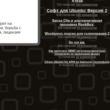
Vista
722 голосов/
380 комментов
Софт для Ubuntu: Версия 2
816 голосов/
100 комментов
Sansa Clip и альтернативная
трит на
прошивка RockBox.
и, борьба с
359 голосов/
43 комментов
м, лицензия
Wordpress плагин для голосования 2
320 голосов/
52 комментов
Do not eat.
266 голосов/
38 комментов
Как запустить XBMC на втором мониторе/
телевизоре не захватывая мышку
12 голосов/
10 комментов
Обзор Ubuntu for ARM на Samsung Chromebook
0 голосов/
16 комментов