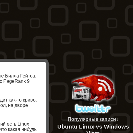
те Билла Гейтса,
 с PageRank 9
ядит как-то криво.
мол, на дворе
Популярные записи
↓
ий есть Linux
Ubuntu Linux vs Windows
что какая нибудь