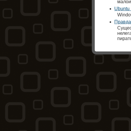
малои
Ubuntu 
Windo
Правда
Сущес
нелега
пиратс