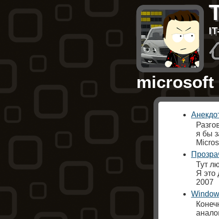
I
microsoft
Анекдо
Разго
я бы 
Micro
Прозрач
Тут лю
Я это 
2007
Window
Конеч
аналог