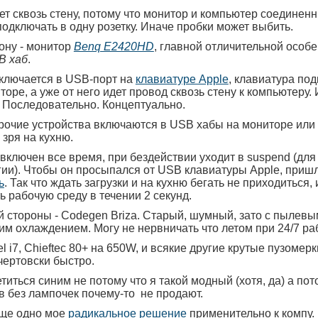
ет сквозь стену, потому что монитор и компьютер соединен
одключать в одну розетку. Иначе пробки может выбить.
рону - монитор
Benq E2420HD
, главной отличительной особ
B хаб
.
лючается в USB-порт на
клавиатуре Apple
, клавиатура по
торе, а уже от него идет провод сквозь стену к компьютеру. 
 Последовательно. Концептуально.
рочие устройства включаются в USB хабы на мониторе или 
 зря на кухню.
включен все время, при бездействии уходит в suspend (для
гии). Чтобы он просыпался от USB клавиатуры Apple, приш
ь
. Так что ждать загрузки и на кухню бегать не приходиться, 
ь рабочую среду в течении 2 секунд.
ой стороны - Codegen Briza. Старый, шумный, зато с пылев
м охлаждением. Могу не нервничать что летом при 24/7 ра
el i7, Chieftec 80+ на
650W
, и всякие другие крутые пузомерк
чертовски быстро.
титься синим не потому что я такой модный (хотя, да) а пот
в без лампочек почему-то не продают.
еще одно мое
радикальное решение
применительно к компу.