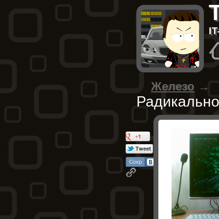
I
Железо
→
Радикально