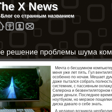
The X News
T-Блог со странным названием
Homes
Best
About
Contacts
е решение проблемы шума ко
Мечта о бесшумном компьюте
меня уже лет пять. Гул вентиля
особенно по ночам. Мешает дума
даже пытался собрать полност
системник, с пассивным охлаж
Селерона и безвентиляторном 
дикие деньги. Последнее время
ноутбуком, но мерзкое пощелки
диска давало о себе знать.
А недавно возникла необходи