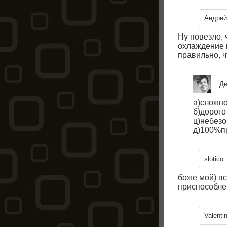
Андрей
Ну повезло, 
охлаждение к
правильно, ч
Д
а)сложн
б)дорого
ц)небез
д)100%п
slotico
боже мой) вс
приспособлен
Valenti