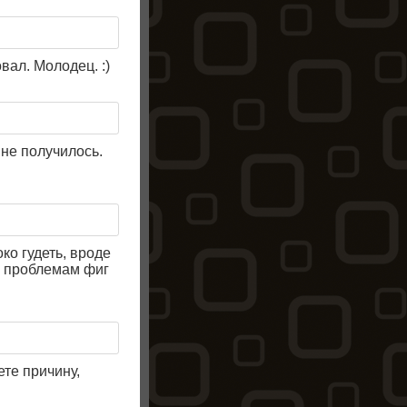
ал. Молодец. :)
 не получилось.
ко гудеть, вроде
м проблемам фиг
ете причину,