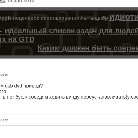
ма
14 Jan 2012
идиот
apple
нецелевое использование
лытыдыбр
- идеальный список задач для людей
х на GTD
Каким должен быть совре
 user
ам usb dvd привод?
ого
 в нет бук. к соседям ходить винду переустанавливать(у со
 user