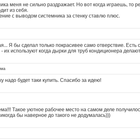
ка меня не сильно раздражает. Но вот когда играешь, то р
дит из себя.
ение с выводом системника за стенку ставлю плюс.
... Я бы сделал только покрасивее само отверствие. Есть
 - их используют когда дырки для труб кондиционера делают
има
ку надо будет таки купить. Спасибо за идею!
ема!!! Такое уютное рабочее место на самом деле получилос
икогда бы наверное до такого не додумалась)))