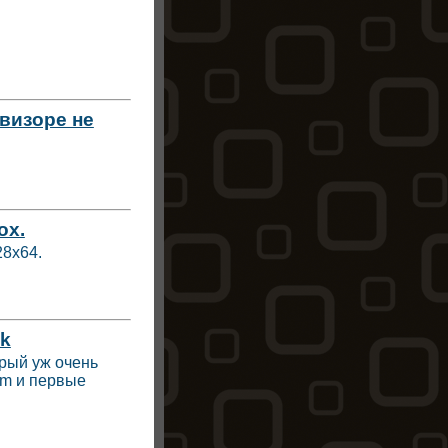
визоре не
ox.
28х64.
ok
рый уж очень
rm и первые