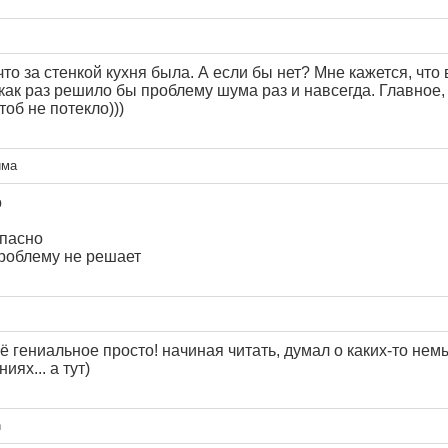
что за стенкой кухня была. А если бы нет? Мне кажется, что
ак раз решило бы проблему шума раз и навсегда. Главное,
тоб не потекло)))
има
о
опасно
роблему не решает
ё гениальное просто! начиная читать, думал о каких-то не
иях... а тут)
n