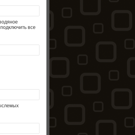
 водяное
 подключить все
мыслемых