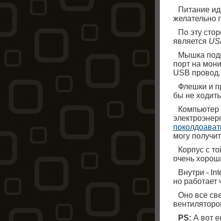
Питание ид
желательно п
По эту сто
является
US
Мышка подк
порт на мони
USB провод.
Флешки и п
бы не ходить
Компьютер 
электроэнер
поколдоават
могу получит
Корпус с т
очень хороши
Внутри - Int
но работает 
Оно все све
вентиляторо
PS:
А вот 