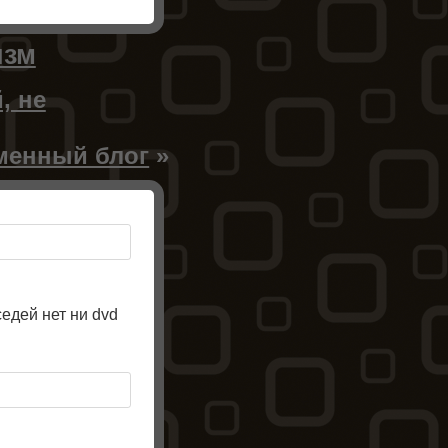
изм
, не
менный блог
»
седей нет ни dvd