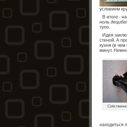
условием кр
В итоге - 
ноль децибе
тупо.
Идея заклю
стеной. А п
кухня (в чем
минут.
Немно
Cобственно
находиться