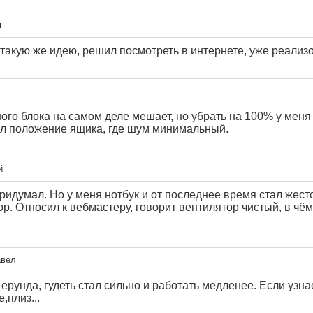
м
акую же идею, решил посмотреть в интернете, уже реализов
го блока на самом деле мешает, но убрать на 100% у меня
л положение ящика, где шум минимальный.
й
идумал. Но у меня нотбук и от последнее время стал жесто
р. Относил к вебмастеру, говорит вентилятор чистый, в чё
авел
 ерунда, гудеть стал сильно и работать медленее. Если узна
,плиз...