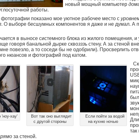
новый мощный компьютер
дом
углосуточной работы.
на фотографии показано мое уютное рабочее место с
уровнем
л
. О выборе бесшумных компонентов я даже и не думал. А п
чается в выносе системного блока из жилого помещения, и 
роще говоря банальной дырке скво
ззз
ь стену. А за стеной в
 мне повезло, а то соседи бы не одобрили). Просверлить от
го нюансов и фотографий под катом.
Ск
про
USB
мик
нау
пит
был
зву
мон
неп
 'ноу-хау'
Вот так оно выглядит
Если пойти за водой
Дли
с другой стороны
на кухню ночью
про
так 
прямо
за стеной.