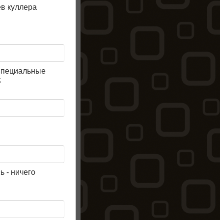
ев куллера
 специальные
.
ь - ничего