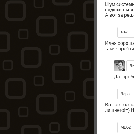
Шум системни
видюхи выво
А вот за реш
alex
Идея хорошая
такие пробки
Д
Да, проб
Лера
Вот это сист
лишнего!=) Н
MD52