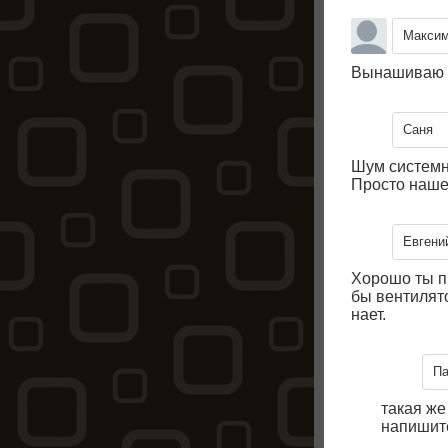
Макси
Вынашиваю т
Саня
Шум системно
Просто наше
Евгени
Хорошо ты пр
бы вентилято
нает.
П
такая же
напишите