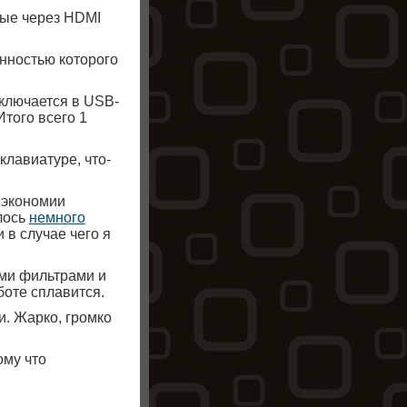
ные через HDMI
енностью которого
дключается в USB-
Итого всего 1
клавиатуре, что-
 экономии
лось
немного
и в случае чего я
ыми фильтрами и
боте сплавится.
и. Жарко, громко
ому что