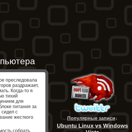
мпьютера
ре преследовала
торов раздражает,
ть. Когда-то я
ью тихий
дением для
блоке питания за
 сидел с
вание жесткого
Популярные записи
↓
Ubuntu Linux vs Windows
мость собрать