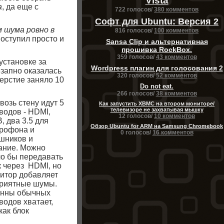
Vista
а
, да еще с
722 голосов/
380 комментов
Софт для Ubuntu: Версия 2
 шума ровно в
816 голосов/
100 комментов
оступил просто и
Sansa Clip и альтернативная
прошивка RockBox.
359 голосов/
43 комментов
установке за
Wordpress плагин для голосования 2
незапно оказалась
320 голосов/
52 комментов
верстие заняло 10
Do not eat.
266 голосов/
38 комментов
возь стену идут 5
Как запустить XBMC на втором мониторе/
телевизоре не захватывая мышку
водов - HDMI,
12 голосов/
10 комментов
, два 3.5 для
Обзор Ubuntu for ARM на Samsung Chromebook
рофона и
0 голосов/
16 комментов
шников и
ание. Можно
о бы передавать
к через HDMI, но
итор добавляет
риятные шумы.
нны обычных
водов хватает,
как блок