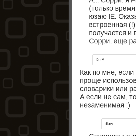
А... Сорри, я
(только время
юзаю IE. Оказ
встроенная (!)
получается и в
Сорри, еще ра
DotA
Как по мне, если
проще использо
словарики или р
А если не сам, т
незаменимая :)
dkny