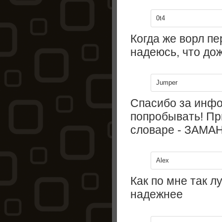
0t4
Когда же ворл пе
надеюсь, что дожи
Jumper
Спасибо за инфо
попробывать! Пр
словаре - ЗАМАН
Alex
Как по мне так л
надежнее