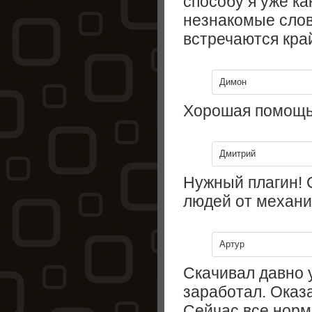
способу я уже ка
незнакомые сло
встречаются кра
Димон
Хорошая помощь
Дмитрий
Нужный плагин! 
людей от механи
Артур
Скачивал давно 
заработал. Оказа
Сейчас все норм