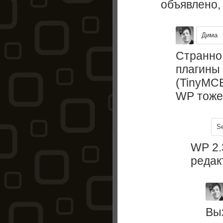
объявлено, 
Дима
Странно
плагины 
(TinyMC
WP тоже 
Se
WP 2.
редакт
Вых