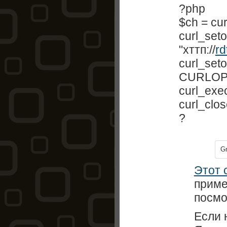
?php
$ch = curl
curl_se
"хттп://
rd
curl_seto
CURLOP
curl_exe
curl_clos
?
Gr
Этот 
прим
посмо
Если 