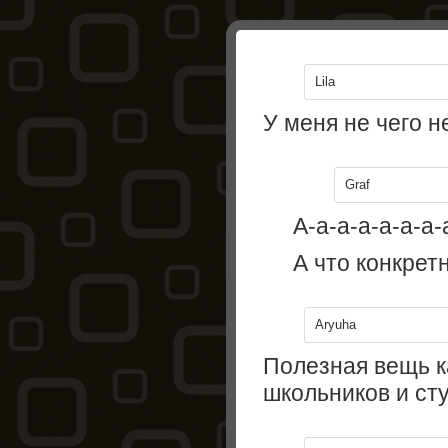
Lila
У меня не чего н
Graf
А-а-а-а-а-а-а-
А что конкрет
Aryuha
Полезная вещь ка
школьников и сту