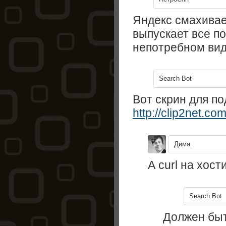
Яндекс смахивае
выпускает все п
непотребном вид
Search Bot
Вот скрин для п
http://clip2net.co
Дима
А curl на хос
Search Bot
Должен быт