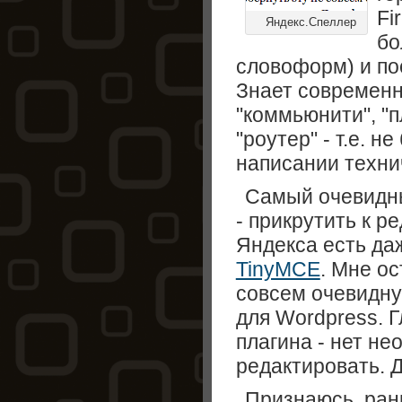
Fi
Яндекс.Спеллер
бо
словоформ) и по
Знает современн
"коммьюнити", "п
"роутер" - т.е. н
написании техни
Самый очевидны
- прикрутить к р
Яндекса есть да
TinyMCE
. Мне о
совсем очевидну
для Wordpress. 
плагина - нет не
редактировать.
Признаюсь, ран