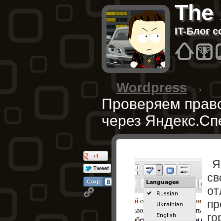
The
IT-Блог 
Hom
B
Wordpress
→
Проверяем право
через Яндекс.Сп
Я
св
от
пр
го