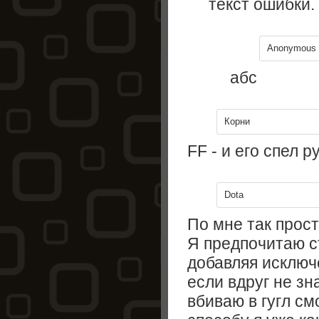
текст ошибки.
Anonymous
абс
Корни
FF - и его спел р
Dota
По мне так прост
Я предпочитаю с
добавляя исключ
если вдруг не зн
вбиваю в гугл см