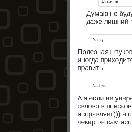
Ekaterina
Думаю не буду
даже лишний п
Nataly
Полезная штуков
иногда приходит
править...
Nadena
А я если не увер
свлово в поисков
исправляет))) а 
чекер он сам исп