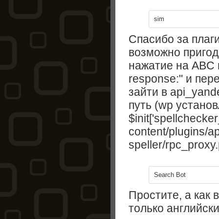
sim
Спасибо за плаги
возможно пригоди
нажатие на ABC п
response:" и пе
зайти в api_yand
путь (wp устано
$init['spellchecker
content/plugins/a
speller/rpc_proxy.
Search Bot
Простите, а как 
только английск