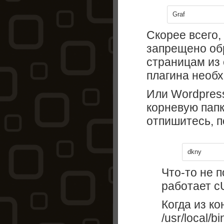
Graf
Скорее всего, 
запрещено об
страницам из 
плагина необх
Или Wordpress
корневую папк
отпишитесь, п
dkny
Что-то не 
работает cU
Когда из к
/usr/local/bi