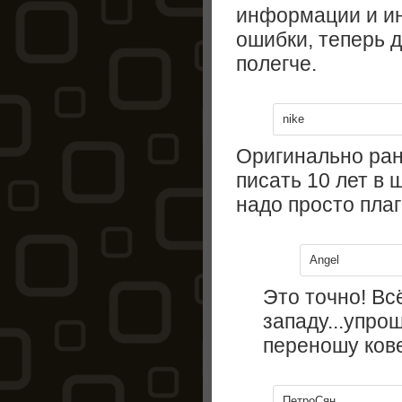
информации и и
ошибки, теперь 
полегче.
nike
Оригинально ра
писать 10 лет в 
надо просто плаг
Angel
Это точно! Вс
западу...упро
переношу кове
ПетроСян