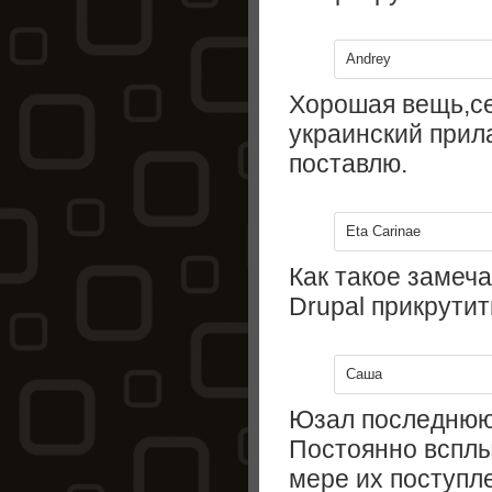
Andrey
Хорошая вещь,се
украинский прил
поставлю.
Eta Carinae
Как такое замеч
Drupal прикрутит
Саша
Юзал последнюю в
Постоянно всплы
мере их поступл