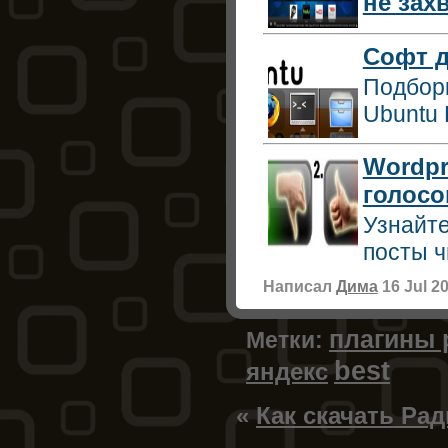
не зах
Софт д
Подборк
Ubuntu 
Wordpr
голосо
Узнайте
посты ч
Написал
Дима
16 Jul 2
плагины 
Метки:
best
яндекс
«
Как скачать Рад