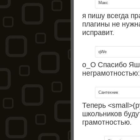
Макс
я пишу всегда п
плагины не нужна
исправит.
qWe
о_О Спасибо Яше
неграмотностью:
Сантехник
Теперь <small>(р
школьников буду
грамотностью.