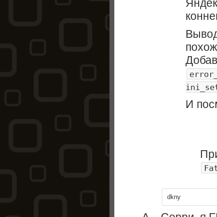
Яндек
конне
Вывод
похож
Добав
error
ini_se
И пос
При
Fa
dkny