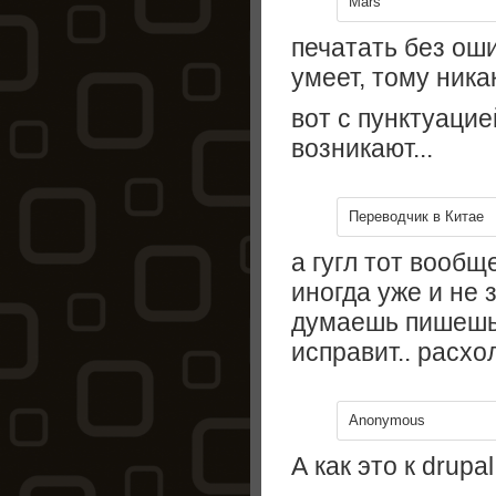
Mars
печатать без оши
умеет, тому ника
вот с пунктуаци
возникают...
Переводчик в Китае
а гугл тот вообщ
иногда уже и не
думаешь пишешь,
исправит.. расхо
Anonymous
А как это к drupa