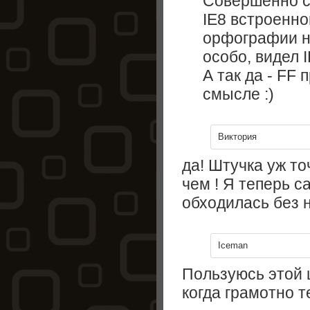
Совершенно со
IE8 встроенно
орфографии не
особо, видел I
А так да - FF
смысле :)
Виктория
да! Штучка уж то
чем ! Я теперь с
обходилась без н
Iceman
Пользуюсь этой 
когда грамотно т