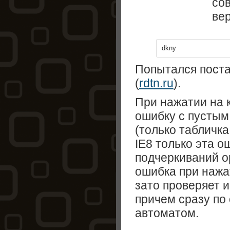
со
ве
dkny
Попытался поста
(
rdtn.ru
).
При нажатии на 
ошибку с пустым
(только табличка
IE8 только эта о
подчеркиваний о
ошибка при нажа
зато проверяет и
причем сразу по 
автоматом.