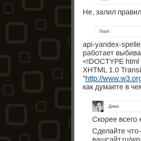
Не, залил правил
Slash
api-yandex-spelle
работает выбивае
<!DOCTYPE html 
XHTML 1.0 Transit
"
http://www.w3.or
как думаете в ч
Дима
Скорее всего н
Сделайте что
вашсайт.ru/wp-