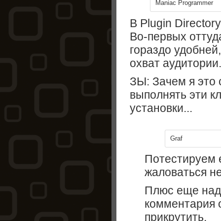
Maniac Programmer
В Plugin Directo
Во-первых оттуд
гораздо удобней
охват аудитории
ЗЫ: Зачем я это
выполнять эти к
установки...
Graf
Потестируем е
жаловаться не
Плюс еще над
комментария 
прикрутить.