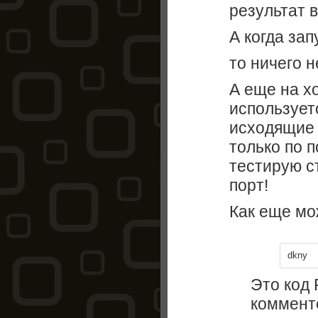
результат 
А когда зап
то ничего н
А еще на х
использует
исходящие
только по п
тестирую с
порт!
Как еще мо
dkny
Это код
комменте