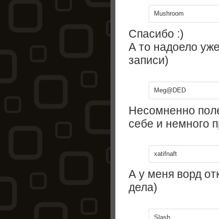
Mushroom
Спасибо :)
А то надоело уже
записи)
Meg@DED
Несомненно пол
себе и немного п
xatifnaft
А у меня ворд от
дела)
Slash