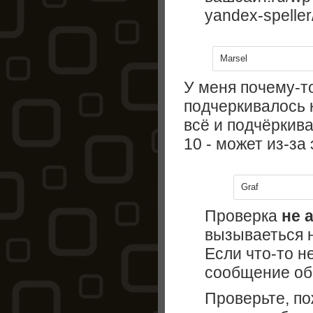
yandex-speller
Marsel
У меня почему-то
подчеркивалось 
всё и подчёркива
10 - может из-за
Graf
Проверка
не 
вызываеться н
Если что-то н
сообщение об
Проверьте, по