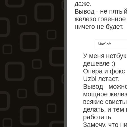
даже.
Вывод - не пятый
железо говённое 
ничего не будет.
MarSoft
У меня нетбук
дешевле :)
Опера и фокс
Uzbl летает.
Вывод - можно
мощное желез
всякие свисты
делать, и тем
работать.
Замечу, что н