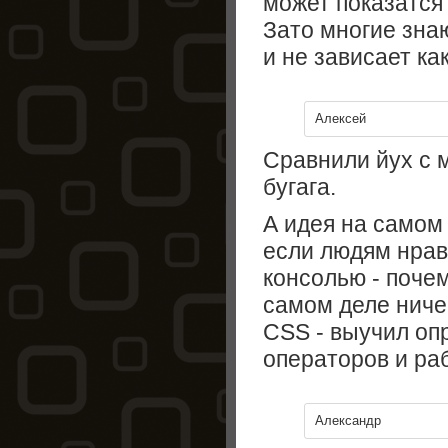
может показатся
Зато многие знаю
и не зависает как
Алексей
Сравнили йух с м
бугага.
А идея на самом 
если людям нрав
консолью - почем
самом деле ничег
СSS - выучил оп
операторов и ра
Александр