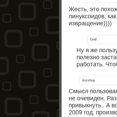
Жесть, это похо
линуксоидов, как
извращение))))
Graf
Ну я же польз
полезно заста
работать. Что
linzshop
Смысл пользова
не очевиден. Ра
привыкнуть.. А в
2009 год, произ