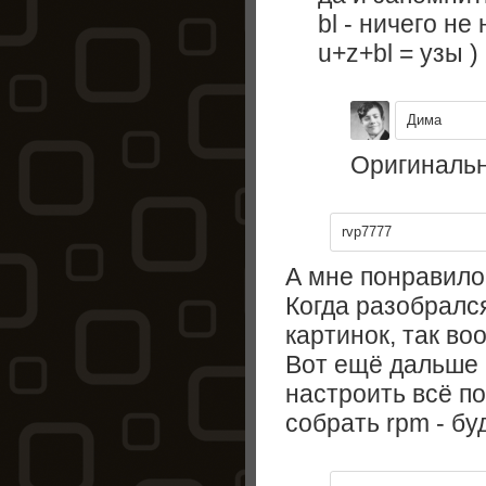
bl - ничего не
u+z+bl = узы )
Дима
Оригинально
rvp7777
А мне понравило
Когда разобрался
картинок, так во
Вот ещё дальше 
настроить всё п
собрать rpm - бу