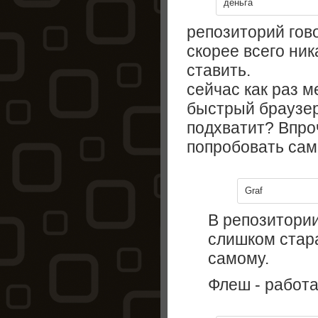
деньга
репозиторий гово
скорее всего ник
ставить.
сейчас как раз м
быстрый браузер
подхватит? Впро
попробовать сам
Graf
В репозитории
слишком стара
самому.
Флеш - работа