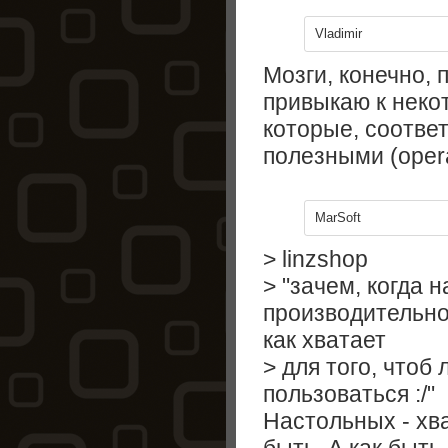
Vladimir
Мозги, конечно, 
привыкаю к нек
которые, соотве
полезными (opera,
MarSoft
> linzshop
> "зачем, когда н
производительно
как хватает
> для того, что
пользоваться :/"
Настольных - хва