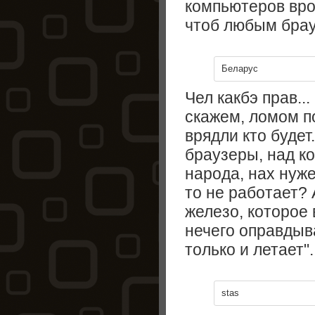
компьютеров врод
чтоб любым брау
Беларус
Чел какбэ прав...
скажем, ломом п
врядли кто будет
браузеры, над к
народа, нах нуже
то не работает? 
железо, которое 
нечего оправдыва
только и летает"
stas