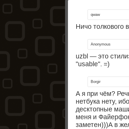
qwaw
Ничо толкового в
Anonymous
uzbl — это стил
"usable". =)
Borgir
А я при чём? Реч
нетбука нету, и
десктопные маши
меня и Файерфок
заметен)))А в же