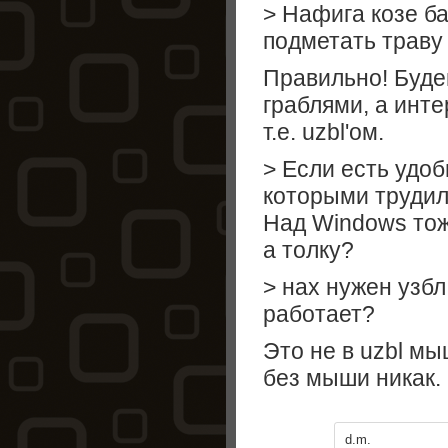
> Нафига козе б
подметать траву 
Правильно! Буде
граблями, а инт
т.е. uzbl'ом.
> Если есть удо
которыми трудил
Над Windows тож
а толку?
> нах нужен узбл
работает?
Это не в uzbl мы
без мыши никак. 
d.m.