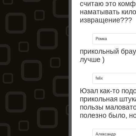
считаю это комф
наматывать кило
извращение???
Ромка
прикольный брауз
лучше )
felix
Юзал как-то подо
прикольная штук
пользы маловато,
полезно было, но
Александр