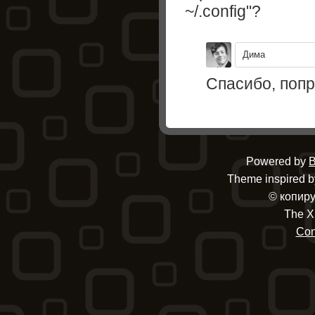
~/.config"?
Дима
Спасибо, попр
Powered by
B
Theme inspired by
© копиру
The X
Con