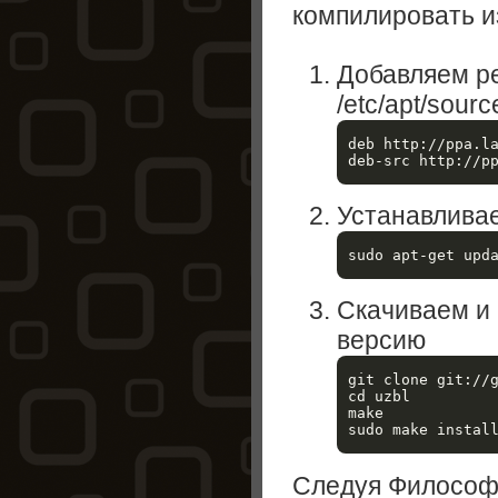
компилировать и
Добавляем ре
/etc/apt/source
deb http://ppa.la
Устанавливае
sudo apt-get upd
Скачиваем и
версию
git clone git://g
cd uzbl

make

Следуя Философи