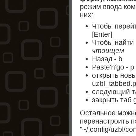
режим ввода ком
них:
Чтобы перейт
[Enter]
Чтобы найти 
чтоищем
Назад - b
Paste'n'go - p
открыть новы
uzbl_tabbed.p
следующий та
закрыть таб 
Остальное можно
перенастроить п
"~/.config/uzbl/con