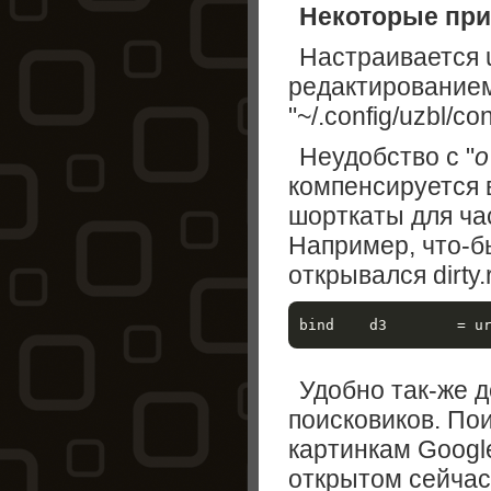
Некоторые пр
Настраивается u
редактированием
"~/.config/uzbl/con
Неудобство с "
o
компенсируется 
шорткаты для ча
Например, что-б
открывался dirty.
Удобно так-же 
поисковиков. Пои
картинкам Googl
открытом сейчас