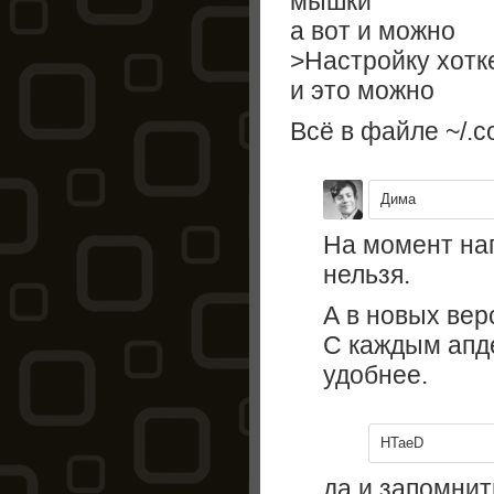
мышки
а вот и можно
>Настройку хотк
и это можно
Всё в файле ~/.co
Дима
На момент на
нельзя.
А в новых вер
С каждым апд
удобнее.
HTaeD
да и запомнит