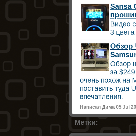
Sansa 
прошив
Видео с
3 цвета
Обзор 
Samsu
Обзор 
за $249
очень похож на M
поставить туда U
впечатления.
Написал
Дима
05 Jul 2
Метки: