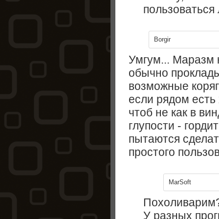
пользоваться л
Borgir
Умгум... Маразм 
обычно проклады
возможные коряг
если рядом есть 
чтоб не как в ви
глупости - гордит
пытаются сделат
простого пользова
MarSoft
Похоливарим?
У разных прог