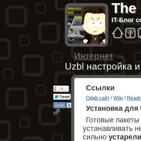
The
IT-Блог 
Hom
B
Интернет
→
Uzbl настройка и
Ссылки
Офф сайт
/
Wiki
/
Read
Установка для 
Готовые пакеты
устанавливать не
сильно
устарел