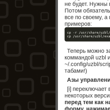
не будет. Нужны
Потом обязатель
все по своему, а
примеров:
cp -r /usr/share/uzbl/
Теперь можно з
коммандой uzbl 
~/.config/uzbl/scr
табами!)
Азы управлен
[i] переключает
некоторых версия
перед тем как н
форму, нажимае