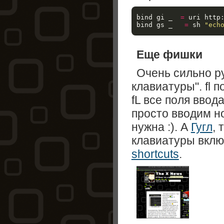
bind 
gi _  
=
 uri http
bind 
gs _   
=
 sh 
"ech
Еще фишки
Очень сильно р
клавиатуры". fl 
fL все поля ввода
просто вводим н
нужна :). А
Гугл
, 
клавиатуры вкл
shortcuts
.