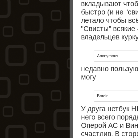
вкладывают чтоб
быстро (и не "св
летало чтобы всё 
"Свисты" всякие 
владельцев курку
Anonymous
недавно пользуюс
могу
Borgir
У друга нетбук HP
него всего поряд
Оперой АС и Вин
счастлив. В стор