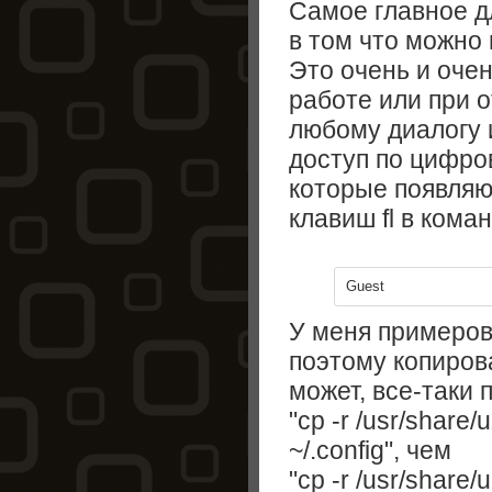
Самое главное д
в том что можно
Это очень и оче
работе или при 
любому диалогу 
доступ по цифро
которые появляю
клавиш fl в кома
Guest
У меня примеров в
поэтому копировал
может, все-таки 
"cp -r /usr/share/
~/.config", чем
"cp -r /usr/share/