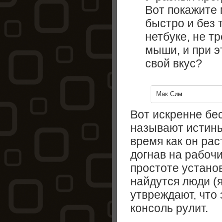
Вот покажите 
быстро и без
нетбуке, не 
мыши, и при 
свой вкус?
Мак Сим
Вот искренне бе
называют истины
время как он рас
догнав на рабоч
простоте устано
найдутся люди (я
утвреждают, что 
консоль рулит.