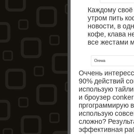
Каждому своё 
утром пить ко
новости, в од
кофе, клава н
все жестами 
Orewa
Оччень интерессн
90% действий со
использую тайл
и броузер conkero
пргограммирую в
использую совсе
сложно? Результа
эффективная раб