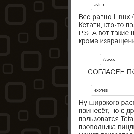
xolms
Все равно Linux 
Кстати, кто-то п
P.S. А вот такие 
кроме извращени
Alexco
СОГЛАСЕН 
express
Ну широкого рас
принесёт, но с д
пользоватся Tot
проводника винд