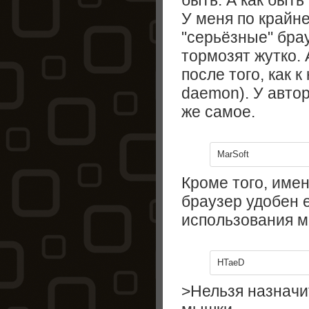
быть. А как быть
У меня по крайне
"серьёзные" брауз
тормозят жутко. 
после того, как 
daemon). У автор
же самое.
MarSoft
Кроме того, имен
браузер удобен е
использования м
HTaeD
>Нельзя назначи