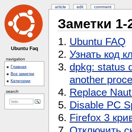
article
edit
comment
Заметки 1-
Ubuntu FAQ
Ubuntu Faq
Узнать код 
navigation
dpkg: status 
Главная
Все заметки
another proc
Категории
Replace Nauti
search
Disable PC S
Firefox 3 кр
Отключить с