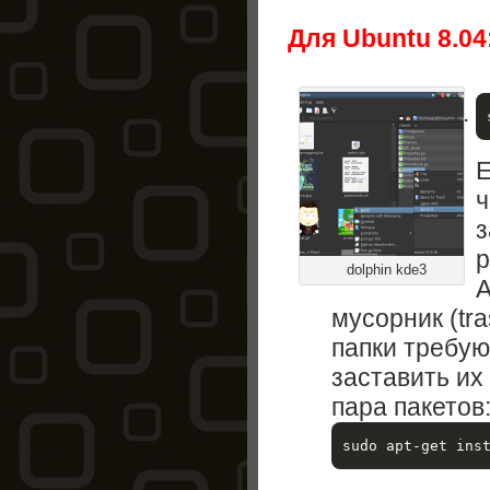
Для Ubuntu 8.04
Е
ч
з
р
dolphin kde3
А
мусорник (tra
папки требую
заставить их
пара пакетов