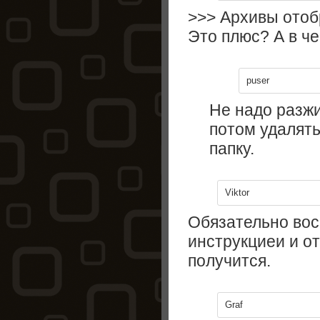
>>> Архивы отоб
Это плюс? А в ч
puser
Не надо разжи
потом удалят
папку.
Viktor
Обязательно вос
инструкциеи и о
получится.
Graf