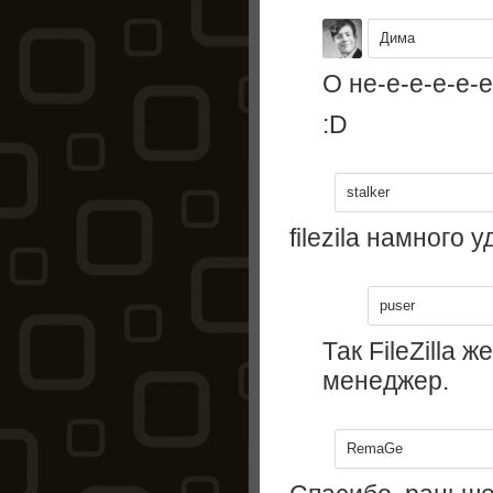
Дима
О не-е-е-е-е-е-
:D
stalker
filezila намного 
puser
Так FileZilla 
менеджер.
RemaGe