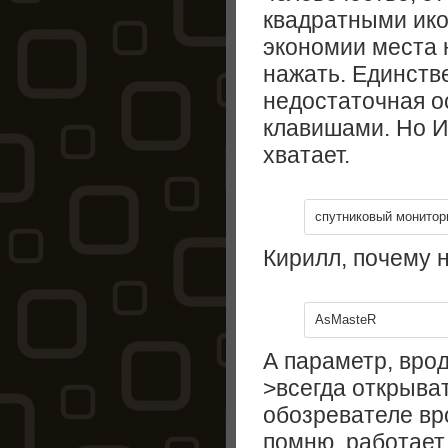
квадратными ико
экономии места н
нажать. Единств
недостаточная о
клавишами. Но ИМ
хватает.
спутниковый монитор
Кирилл, почему н
AsMasteR
А параметр, вро
>всегда открыват
обозревателе вро
помню, работает 