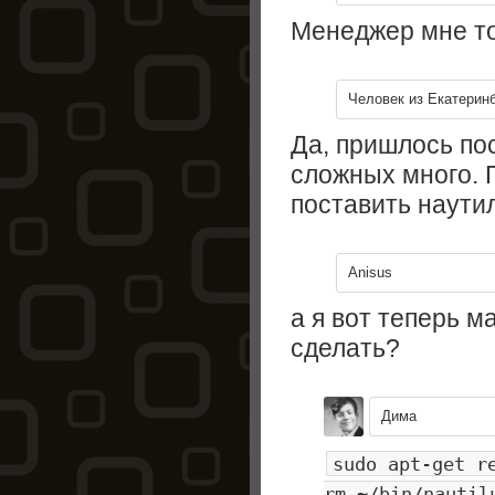
Менеджер мне т
Человек из Екатерин
Да, пришлось пос
сложных много. 
поставить наутил
Anisus
а я вот теперь м
сделать?
Дима
sudo apt-get r
rm ~/bin/nautil