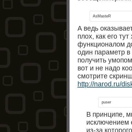
AsMasteR
А ведь оказывает
плох, как его тут
функционалом до
один параметр в
получить умопом
вот и не надо ко
смотрите скринш
http://narod.ru/di
puser
В принципе, мн
исключением 
из-за которого