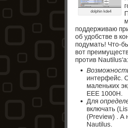
г
dolphin kde4
П
м
поддерживаю при
об удобстве в ко
подумать! Что-б
вот преимущест
против Nautilus'а
Возможност
интерфейс. О
маленьких эк
EEE 1000H.
Для
определ
включать (Li
(Preview) . А
Nautilus.