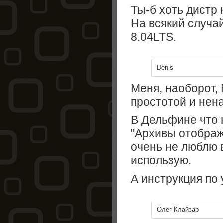
Ты-б хоть дистр 
На всякий случай
8.04LTS.
Denis
Меня, наоборот, 
простотой и нен
В Дельфине что н
"Архивы отображ
очень не люблю 
использую.
А инструкция по 
Олег Клайзар