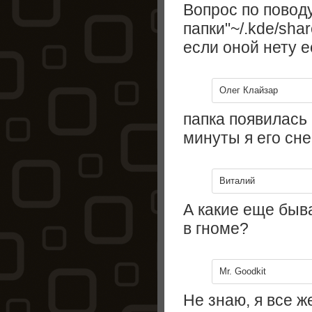
Вопрос по повод
папки"~/.kde/sha
если оной нету е
Олег Клайзар
папка появилась 
минуты я его сне
Виталий
А какие еще бы
в гноме?
Mr. Goodkit
Не знаю, я все 