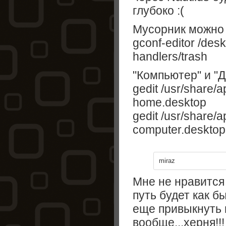
глубоко :(
Мусорник можно 
gconf-editor /des
handlers/trash
"Компьютер" и "Д
gedit /usr/share/a
home.desktop
gedit /usr/share/a
computer.desktop
miraz
Мне не нравится
путь будет как б
еще привыкнуть 
вообще...херня!!!