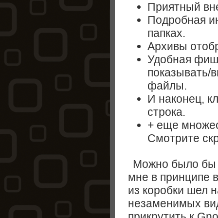
Приятный вн
Подробная и
папках.
Архивы отобр
Удобная фишк
показывать/в
файлы.
И наконец, к
строка.
+ еще множес
Смотрите ск
Можно было бы 
мне в принципе в
из коробки шел 
незаменимых ви
прикрутить к Gn