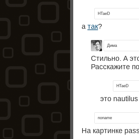
HTaeD
а
так
?
Дима
Стильно. А это
Расскажите по
HTaeD
это nautilus
noname
На картинке pass