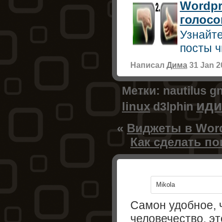
Wordpr
голосо
Узнайте
посты ч
Написал
Дима
31 Jan 2
Метки:
nautilus
g
иди
linux
d3lphin
«
Виджеты в Word
Как сделать по
Mikola
Самон удобное, 
человечество, э