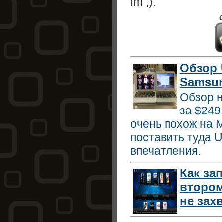
fm ;).
Обзор 
Samsu
Обзор 
за $249
очень похож на M
поставить туда U
впечатления.
Как за
втором
не зах