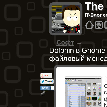
The
IT-Блог 
Hom
B
Софт
→
Dolphin в Gnome
файловый мене
G
с
N