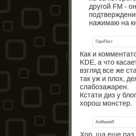
другой FM - о
подтверждения
нажимаю на кн
ГороПост
Как и комментат
KDE, а что каса
взгляд все же с
так уж и плох, д
слабозажарен.
Кстати диз у бло
хорош монстер.
AsMasteR
Хор. ща еще раз 