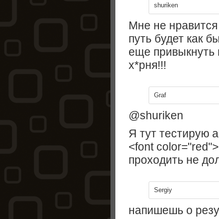
shuriken
Мне не нравится
путь будет как б
еще привыкнуть 
х*рня!!!
Graf
@shuriken
Я тут тестирую 
<font color="red"
проходить не до
Sergiy
напишешь о резу