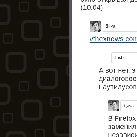
(10.04)
Дима
//thexnews.c
Lasher
А вот нет, 
диалоговое
наутилусов
Дима
В Firefo
заменил
независ