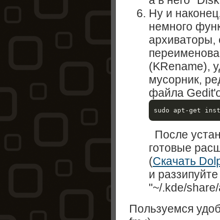
а в него "Dis
Ну и наконец
немного функ
архиваторы, 
переименова
(KRename), 
мусорник, ре
файла Gedit'
После устано
готовые рас
(
Скачать Dol
и раззипуйте
"~/.kde/share
Пользуемся удо