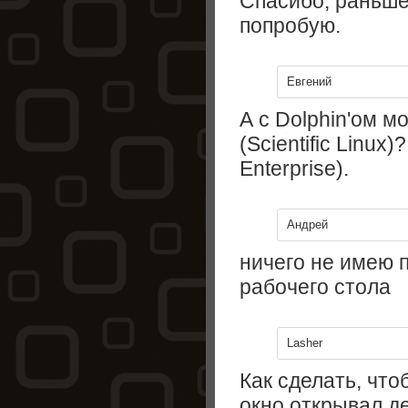
Спасибо, раньше
попробую.
Евгений
А с Dolphin'ом м
(Scientific Linux
Enterprise).
Андрей
ничего не имею 
рабочего стола
Lasher
Как сделать, что
окно открывал д