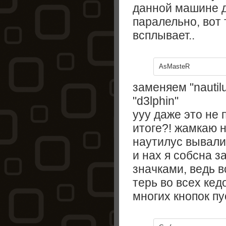
данной машине д
паралельно, вот 
всплывает..
AsMasteR
заменяем "nautil
"d3lphin"
ууу даже это не п
итоге?! жамкаю н
наутилус вывалив
и нах я собсна з
значками, ведь в
терь во всех ке
многих кнопок пу