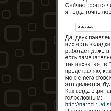
Сейчас просто ле
я тогда точно по
AsMasteR
Да, двух панелек
них есть вкладки
работает даже в
есть замечатель
так нехватает в 
представляю, как
мою emerald'овск
это делается, бу
Как вегда скринш
голословным:
http://narod.ru/di