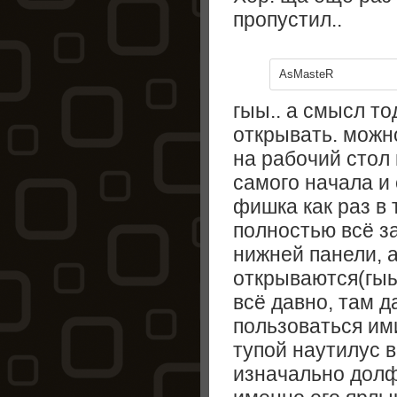
пропустил..
AsMasteR
гыы.. а смысл то
открывать. можн
на рабочий стол 
самого начала и 
фишка как раз в 
полностью всё з
нижней панели, а
открываются(гыы
всё давно, там д
пользоваться им
тупой наутилус в
изначально долф