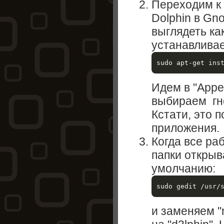
Переходим к 
Dolphin в Gn
выглядеть ка
устанавливае
sudo apt-get ins
Идем в "Appe
выбираем гно
Кстати, это 
приложения.
Когда все ра
папки открыв
умолчанию:
и заменяем "n