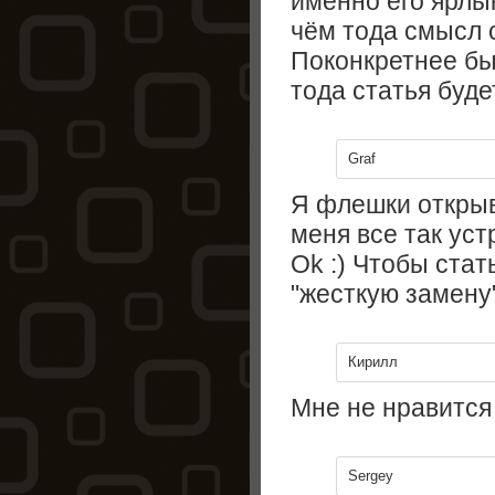
именно его ярлык
чём тода смысл 
Поконкретнее бы
тода статья буде
Graf
Я флешки открыв
меня все так уст
Ok :) Чтобы стат
"жесткую замену
Кирилл
Мне не нравится 
Sergey