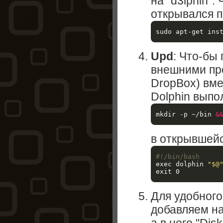
на "d3lphin".
открывался п
Upd
: Что-бы 
внешними пр
DropBox) вме
Dolphin выпо
mkdir -p ~/bin 
&
в открывшей
#!/bin/bash
exec 
dolphin 
"$@
exit 
Для удобного
добавляем на