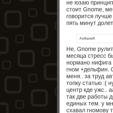
не юзаю принцип
стоит Gnome, ме
говорится лучше 
пять минут долет
AsMasteR
Не, Gnome рулит 
месяца стресс был
нормано нифига 
гном +дельфин. С
меня.. за труд а
топку статью :( 
центр кде ужс.. 
так две работы д
единых тем. у м
схавал гномову т