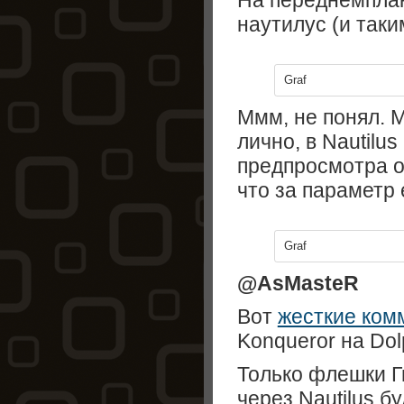
На переднемплан
наутилус (и таки
Graf
Ммм, не понял. 
лично, в Nautilus
предпросмотра о
что за параметр 
Graf
@AsMasteR
Вот
жесткие ко
Konqueror на Dol
Только флешки Г
через Nautilus б