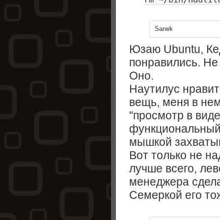
Sanek
Юзаю Ubuntu, Ке
понравились. Не
Оно.
Наутилус нравитс
вещь, меня в нем
"просмотр в виде
функциональный.
мышкой захватыв
Вот только не на
лучше всего, ле
менеджера сдела
Семеркой его то