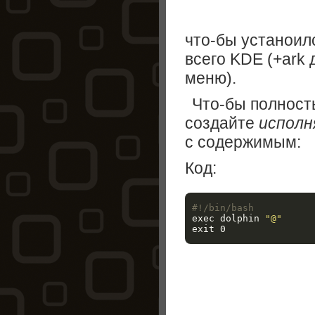
что-бы устаноилс
всего KDE (+ark
меню).
Что-бы полность
создайте
испол
с содержимым:
Код:
#!/bin/bash
exec 
dolphin 
"@"
exit 