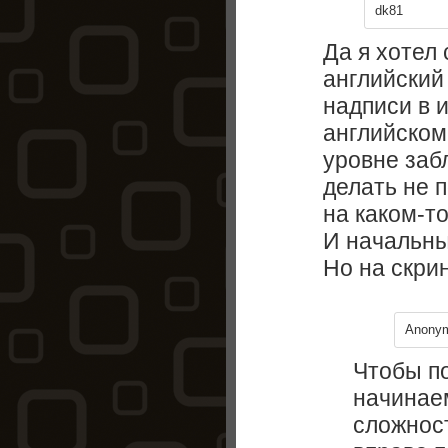
dk81
Да я хотел 
английский 
надписи в 
английском.
уровне заб
делать не п
на каком-т
И начальны
Но на скри
Anony
Чтобы по
начинае
сложнос