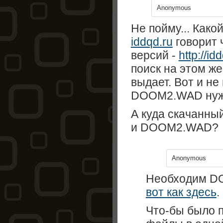
Anonymous
Не пойму... Ка
iddqd.ru
говорит 
версий -
http://id
поиск на этом же
выдает. Вот и не
DOOM2.WAD нуже
А куда скачанный
и DOOM2.WAD?
Anonymous
Необходим D
вот как здесь
.
Что-бы было п