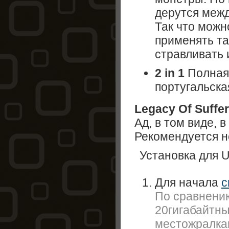
дерутся межд
Так что можн
применять та
стравливать 
2 in 1
Полная
португальская
Legacy Of Suffer
Ад, в том виде, 
Рекомендуется н
Установка для 
Для начала
с
По сравнени
20гигабайтн
местожралкам