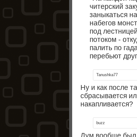
читерский зак
заныкаться на
набегов монс
под лестницей
потоком - отк
палить по гад
перебьют друг
Tanushka77
Ну и как после т
сбрасывается ил
накапливается?
buzz
Дум вообще был 