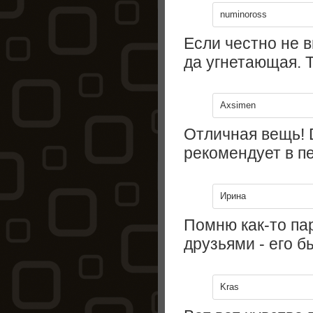
numinoross
Если честно не в
да угнетающая. 
Axsimen
Отличная вещь! 
рекомендует в пе
Ирина
Помню как-то па
друзьями - его б
Kras