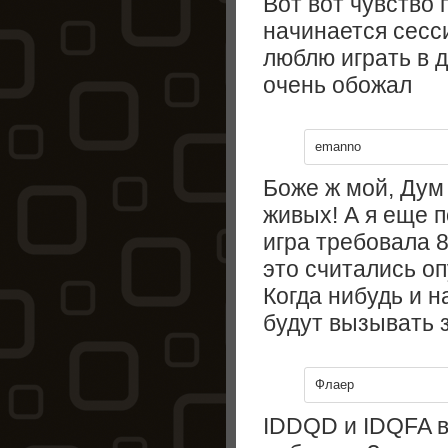
Вот вот чувство 
начинается сесси
люблю играть в 
очень обожал
emanno
Боже ж мой, Дум
живых! А я еще 
игра требовала 8 
это считались о
Когда нибудь и 
будут вызывать 
Флаер
IDDQD и IDQFA в