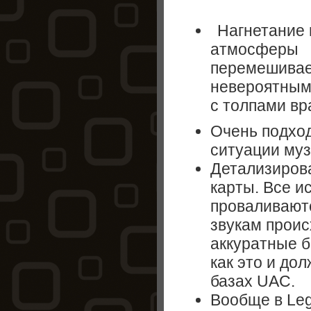
Нагнетание
атмосферы
перемешивае
невероятным
с толпами вр
Очень подхо
ситуации му
Детализиров
карты. Все ис
проваливаютс
звукам проис
аккуратные б
как это и до
базах UAC.
Вообще в Leg