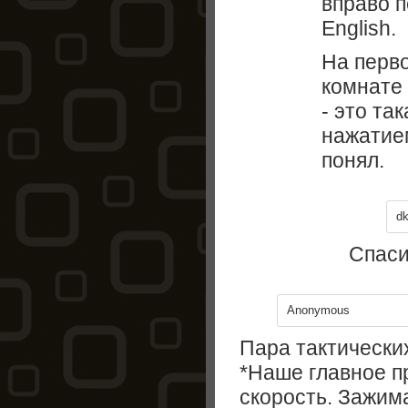
вправо 
English.
На перво
комнате 
- это та
нажатием
понял.
d
Спаси
Anonymous
Пара тактических
*Наше главное п
скорость. Зажима