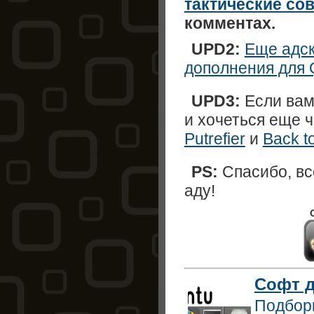
тактические со
комментах.
UPD2:
Еще адск
дополнения для
UPD3:
Если вам 
и хочеться еще ч
Putrefier
и
Back t
PS:
Спасибо, вс
аду!
Софт д
Подборк