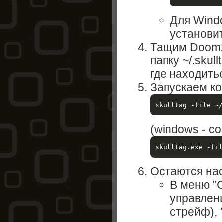
Для Wind
установи
Тащим Doom2
папку ~/.skull
где находитьс
Запускаем ко
(windows - со
Остаются нас
В меню "C
управлен
стрейф), 