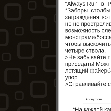
"Always Run" в "P
*Заборы, столбы
заграждения, ко
но не прострели
возможность сле
монстрами/босс
чтобы выскочить 
четыре ствола.
>Не забывайте п
приседать! Можн
летящий файерба
упор.
>Стравливайте с
Anonymous
*На каждой ка