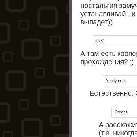
ностальгия замуч
устанавливай...и
выпадет))
dk81
А там есть кооп
прохождения? :)
Anonymous
Естественно. 
Oompa
А расскажи
(т.е. никог