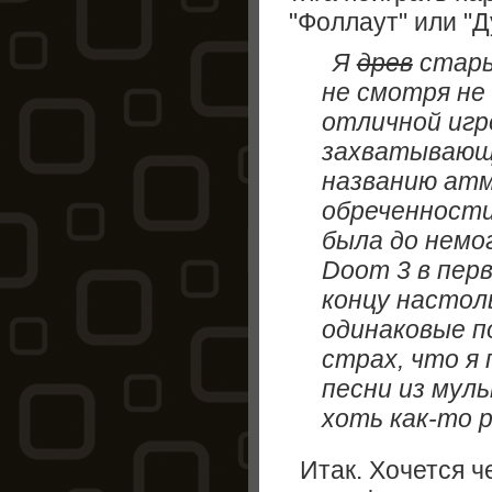
"Фоллаут" или "Ду
Я
древ
стар
не смотря не
отличной игр
захватывающ
названию ат
обреченности
была до немо
Doom 3 в перв
концу настол
одинаковые 
страх, что я
песни из мул
хоть как-то р
Итак. Хочется ч