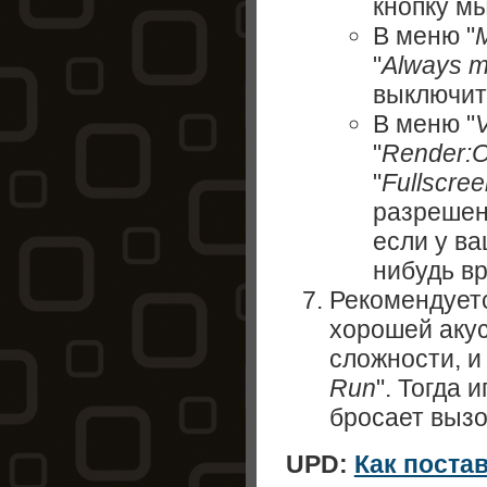
кнопку мы
В меню "
"
Always m
выключит
В меню "
"
Render:O
"
Fullscree
разрешен
если у ва
нибудь в
Рекомендуетс
хорошей акус
сложности, и
Run
". Тогда 
бросает вызо
UPD:
Как поста