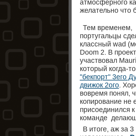
атмосферного к
желательно что 
Тем временем,
португальцы сде
классный wad (м
Doom 2. В проек
участвовал Mauri
который когда-то
"бекпорт" 3его Д
движок 2ого
. Хо
вовремя понял, ч
копирование не 
присоединился 
команде делающ
В итоге, аж за 