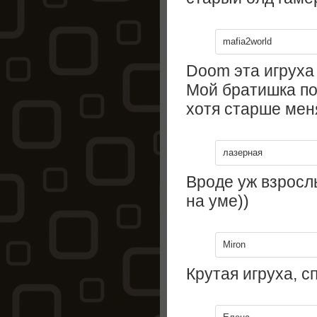
mafia2world
Doom эта игруха
Мой братишка по
хотя старше меня
лазерная
Вроде уж взрослы
на уме))
Miron
Крутая игруха, сп