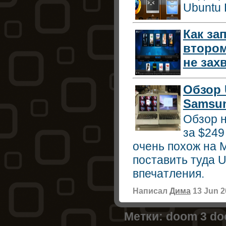
Ubuntu 
Как за
втором
не зах
Обзор 
Samsu
Обзор 
за $249
очень похож на M
поставить туда U
впечатления.
Написал
Дима
13 Jun 2
Метки:
doom 3
do