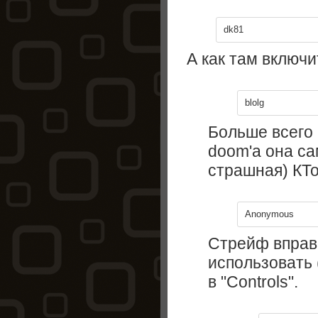
dk81
А как там включи
blolg
Больше всего 
doom'а она са
страшная) КТо
Anonymous
Стрейф вправо (
использовать 
в "Controls".