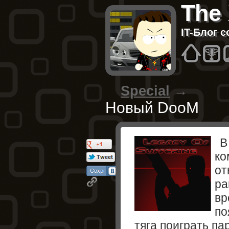
The
IT-Блог 
Hom
B
Special
→
Новый DooM
В
ко
от
ра
вр
по
тяга поиграть па