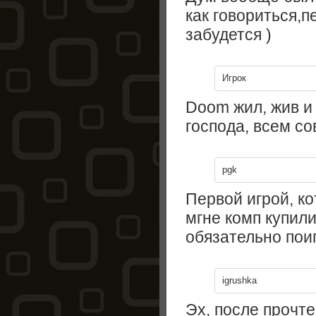
как говориться,п
забудется )
Игрок
Doom жил, жив и 
господа, всем со
pgk
Первой игрой, ко
мгне комп купил
обязательно пои
igrushka
Эх, после прочт