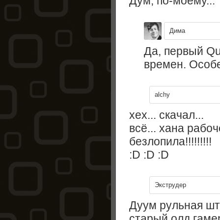
Дум, по-моему...
Дима
Да, первый Qu
времен. Особ
alchy
хех... скачал...
всё... хана рабо
безлопила!!!!!!!!!
:D :D :D
Экструдер
Дуум рульная шт
старый олд гамер