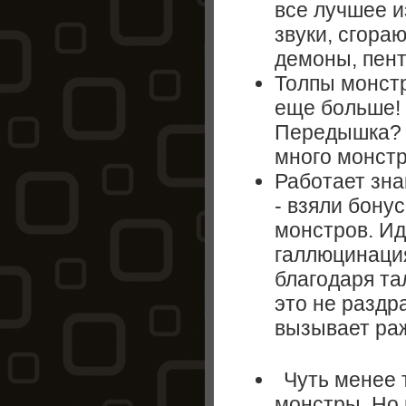
все лучшее и
звуки, сгора
демоны, пент
Толпы монстр
еще больше! 
Передышка? 
много монстр
Работает зна
- взяли бонус
монстров. Ид
галлюцинация
благодаря та
это не раздр
вызывает ра
Чуть менее 
монстры. Но 