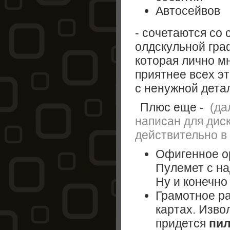
Автосейвов
- сочетаются со 
олдскульной гра
которая лично м
приятнее всех э
c ненужной дета
Плюс еще -
(да
написан для диск
действительно в 
Офигенное о
Пулемет с н
Ну и конечно
Грамотное р
картах. Изво
придется
пил