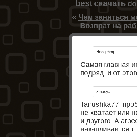
best
скачать
d
«
Чем заняться м
Возврат на ра
Hedgehog
Самая главная иг
подряд, и от это
Zinusya
Tanushka77, про
не хватает или н
и другого. А агр
накапливается т