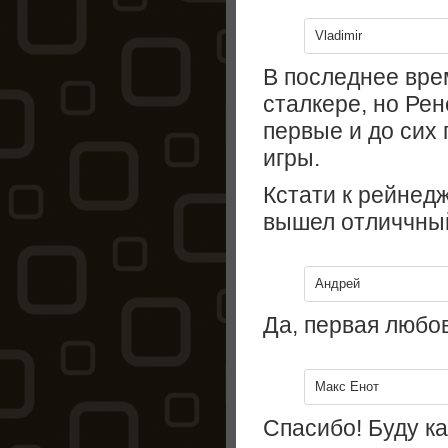
Vladimir
В последнее вре
сталкере, но Ре
первые и до сих
игры.
Кстати к рейнед
вышел отличчны
Андрей
Да, первая любо
Макс Енот
Спасибо! Буду ка