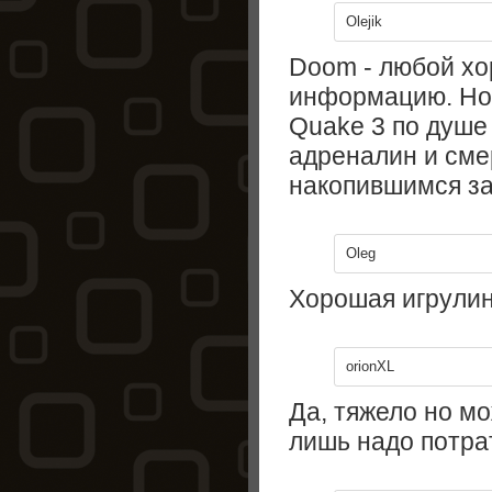
Olejik
Doom - любой хо
информацию. Но
Quake 3 по душе 
адреналин и сме
накопившимся за
Oleg
Хорошая игрулин
orionXL
Да, тяжело но м
лишь надо потрат