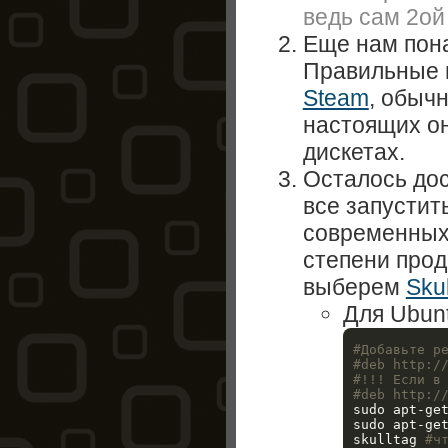
ведь сам 2ой
Еще нам пон
Правильные
Steam
, обыч
настоящих он
дискетах.
Осталось дос
все запустит
современны
степени прод
выберем
Skul
Для Ubunt
#Добавьте р
#deb http:/
#!!! Если в
#deb http:/
sudo apt-get
sudo apt-get
skulltag 
#ч