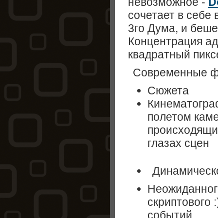
невозможное -
D
сочетает в себе
3го Дума, и беше
Концентрация ад
квадратный пикс
Современные ф
Сюжета
Кинематогра
полетом каме
происходящи
глазах сцен
Динамическ
Неожиданного
скриптового :
событий