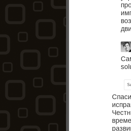
пр
им
во
дви
Са
sol
S
Спаси
испра
Честн
време
разви