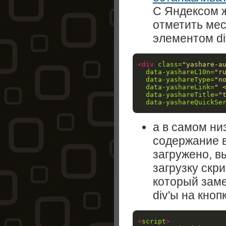
С Яндексом ж
отметить мес
элементом di
<div
class=
"yashare-a
data-yashareL10n=
"r
data-yashareType=
"n
data-yashareLink=
" 
data-yashareTitle=
"
data-yashareQuickSe
а в самом ни
содержание в
загружено, в
загрузку скр
который зам
div'ы на кноп
<
script
>