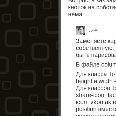
Вопрос, а как з
кнопок на собств
нема...
Дима
Заменяете кар
собственную.
быть нарисова
В файле colum
Для класса .b
height и width
Для классов .b-
share-icon_fac
icon_vkontakt
position вмест