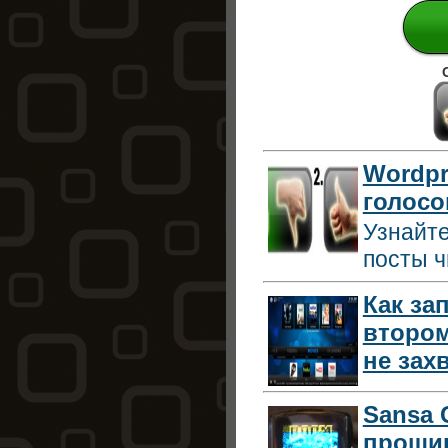
Wordpr
голосо
Узнайте
посты ч
Как за
втором
не зах
Sansa 
прошив