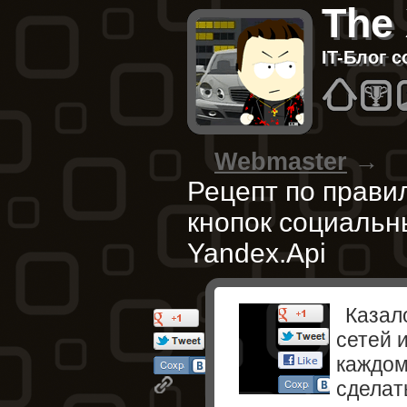
The
IT-Блог 
Hom
B
Webmaster
→
Рецепт по прави
кнопок социальн
Yandex.Api
Казал
сетей 
каждом
сделат