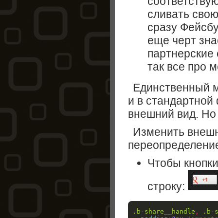
соответствую
сливать сво
сразу Фейсбук
еще черт зна
партнерские 
так все про м
Единственный м
и в стандартной
внешний вид.
Но 
Изменить внешн
переопределени
Чтобы кнопки
строку:
.b-share__handle
,
.b-