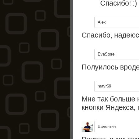
Спасибо! :)
Alex
Спасибо, надеюс
EvaStore
Полуилось вроде
mavr69
Мне так больше 
кнопки Яндекса, 
Валентин