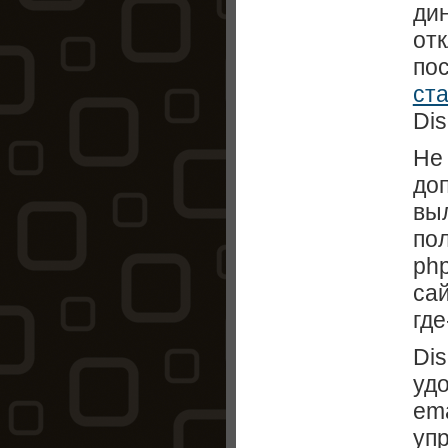
ди
отк
по
ст
Dis
Не 
доп
вы
по
ph
сай
где
Dis
уд
ema
упр