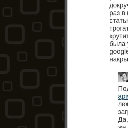
докру
раз в
стать
трога
крути
была 
google
накры
По
api
ле
заг
Да,
же 