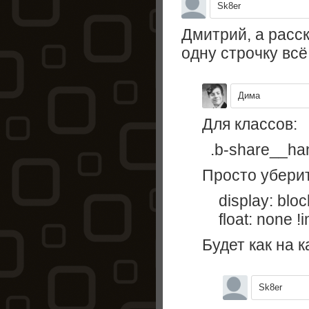
Sk8er
Дмитрий, а расс
одну строчку всё
Дима
Для классов:
.b-share__hand
Просто уберит
display: block
float: none !i
Будет как на к
Sk8er