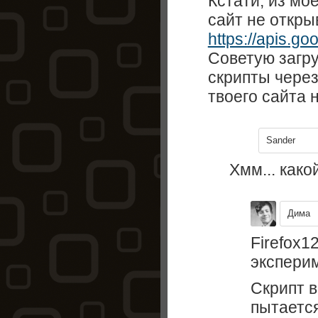
Кстати, из мо
сайт не открыв
https://apis.goo
Советую загр
скрипты чере
твоего сайта н
Sander
Хмм... како
Дима
Firefox1
эксперим
Скрипт в
пытается