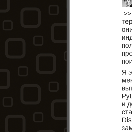
>>
тер
он
инд
пол
пр
пои
Я э
ме
вы
Pyt
и д
ста
Dis
зам