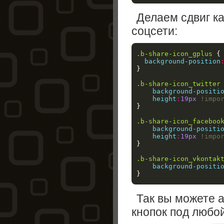
Делаем сдвиг ка
соцсети:
.b-share-icon_gplus
{
background-position
}
.b-share-icon_twitter
background-positi
height
:
19px
!impo
}
.b-share-icon_faceboo
background-positi
height
:
19px
!impo
}
.b-share-icon_vkontak
background-positi
}
Так вы можете 
кнопок под любо