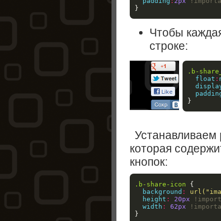
padding
:
2px
!import
}
Чтобы каждая
строке:
.b-share
float
:
displa
paddin
}
Устанавливаем 
которая содержи
кнопок:
.b-share-icon
{
background
:
url("im
height
:
20px
!impor
width
:
62px
!import
}