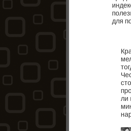
индек
полез
для п
Кр
мел
тог
Чес
ст
про
ли 
ми
нар