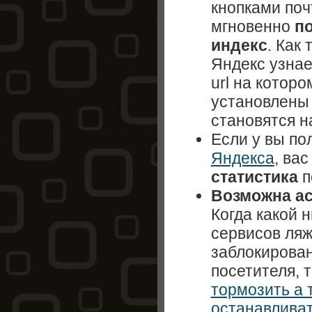
кнопками поч
мгновенно
п
индекс
. Как 
Яндекс узнае
url на которо
установлены 
становятся н
Если у вы по
Яндекса
, ва
статистика
п
Возможна ас
Когда какой 
сервисов ляж
заблокирован
посетителя, т
тормозить а 
останавлива