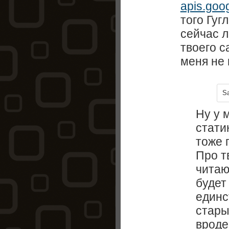
apis.goo
того Гуг
сейчас л
твоего с
меня не 
S
Ну у 
стати
тоже 
Про т
читаю
будет 
единс
стары
вроде