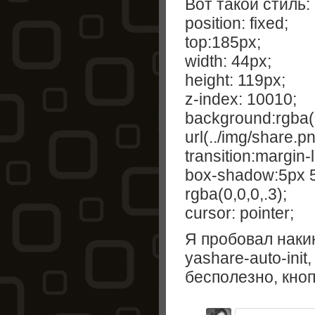
Вот такой стиль:
position: fixed;
top:185px;
width: 44px;
height: 119px;
z-index: 10010;
background:rgba(0
url(../img/share.
transition:margin-l
box-shadow:5px 5
rgba(0,0,0,.3);
cursor: pointer;
Я пробовал наки
yashare-auto-init
бесполезно, кноп