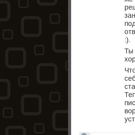
ре
зан
по
от
:).
Ты
хор
Чт
себ
ста
Те
пис
во
уст