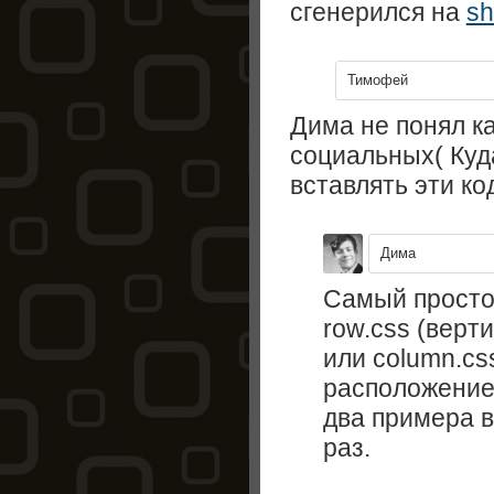
сгенерился на
sh
Тимофей
Дима не понял к
социальных( Куд
вставлять эти к
Дима
Самый простой
row.css (верт
или column.cs
расположение)
два примера в
раз.