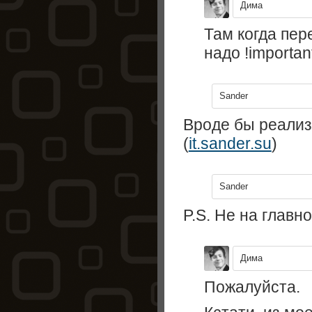
Дима
Там когда пере
надо !importan
Sander
Вроде бы реализ
(
it.sander.su
)
Sander
P.S. Не на главн
Дима
Пожалуйста.