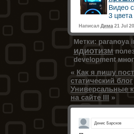
Видео с
3 цвета
Написал
Дима
21 Jul 2
Метки:
paranoya 
идиотизм
поле
development
мно
«
Как я пишу пос
статический блог
Универсальные к
на сайте III
»
Денис Барсков