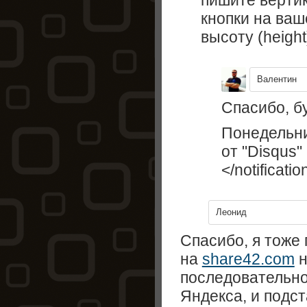
пишите верти
кнопки на ваш
высоту (height
Валентин
Спасибо, б
Понедельни
от "Disqus"
</
notificati
Леонид
Спасибо, я тоже 
на
share42.com
н
последовательнос
Яндекса, и подс