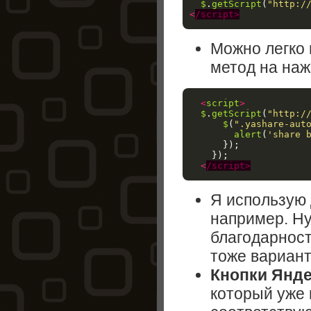
$
.
getScript
(
"http:/
<
/script>
Можно легко 
метод на наж
<
script
>
$
.
getScript
(
"http:/
$
(
".yashare-aut
alert
(
'share 
});
});
<
/script>
Я использую 
например. Ну
благодарнос
тоже вариант 
Кнопки Янде
который уже 