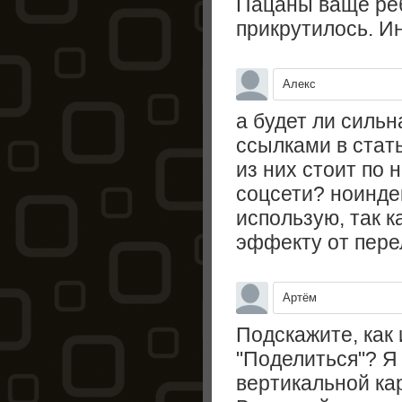
Пацаны ваще реб
прикрутилось. И
Алекс
а будет ли силь
ссылками в стать
из них стоит по 
соцсети? ноинде
использую, так к
эффекту от пере
Артём
Подскажите, как 
"Поделиться"? Я
вертикальной ка