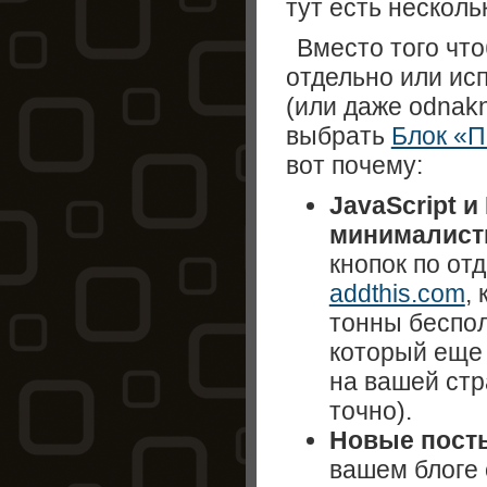
тут есть несколь
Вместо того что
отдельно или ис
(или даже odnakn
выбрать
Блок «П
вот почему:
JavaScript и
минималист
кнопок по от
addthis.com
,
тонны беспол
который еще 
на вашей стр
точно).
Новые пост
вашем блоге 