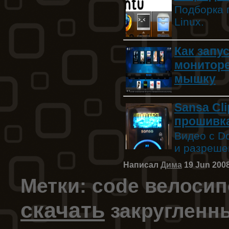
Подборка 
Linux.
Как запу
мониторе
мышку
Sansa Cl
прошивка
Видео с D
и разреше
Написал
Дима
19 Jun 200
Метки:
code
велосип
скачать
закругленн