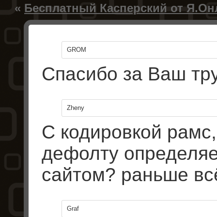
«
Бесплатный Касперский от Я.Он
GROM
Спасибо за Ваш тру
Zheny
С кодировкой рамс,
дефолту определяет
сайтом? раньше вс
Graf