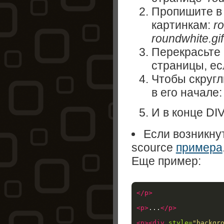
Пропишите 
картинкам:
ro
roundwhite.gif
Перекрасьте 
страницы, ес
Чтобы скругл
в его начале:
И в конце DIV
Если возникну
scource
примера
Еще пример:
</p>
<p>
...
</p>
<p><div
style=
"backgr