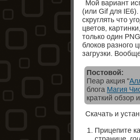
Мой вариант ис
(или Gif для IE6
скруглять что уг
цветов, картинки
только один PNG,
блоков разного ц
загрузки. Вообщ
Постовой:
Пеар акция "
Ал
блога
Магия Чи
краткий обзор и
Скачать и уста
Прицепите ка
странице
ro