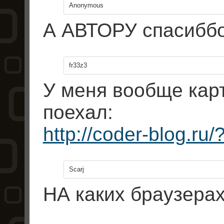
Anonymous
А АВТОРУ спасиббо
fr33z3
У меня вообще кар
поехал:
http://coder-blog.ru
Scarj
НА каких браузерах