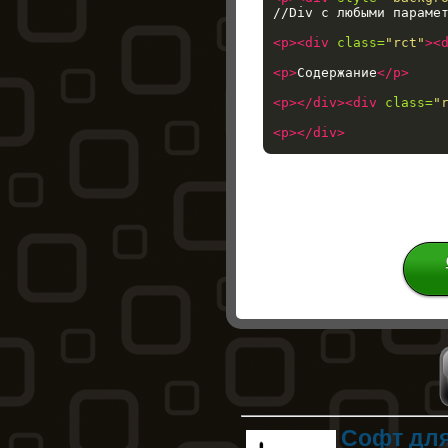
//Div с любыми параме
<p><div
class=
"rct"
><
<p>
Содержание
</p>
<p></div><div
class=
"
<p></div>
Софт для