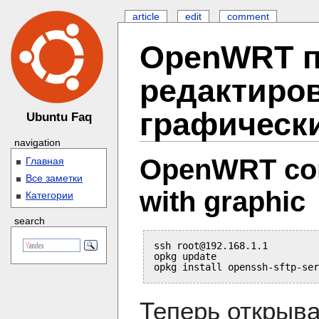
article
edit
comment
OpenWRT по
редактиро
графическ
Ubuntu Faq
navigation
OpenWRT conne
Главная
Все заметки
with graphic
Категории
search
ssh 
root@192.168.1.1
opkg update

Теперь открыв