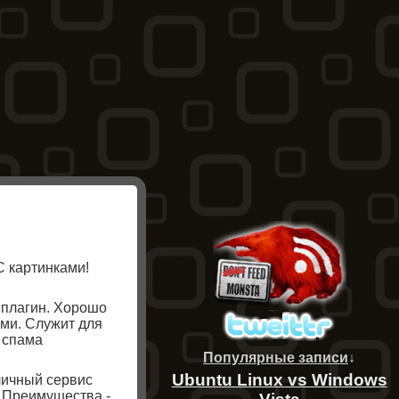
С картинками!
 плагин. Хорошо
ами. Служит для
 спама
Популярные записи
↓
Ubuntu Linux vs Windows
личный сервис
. Преимущества -