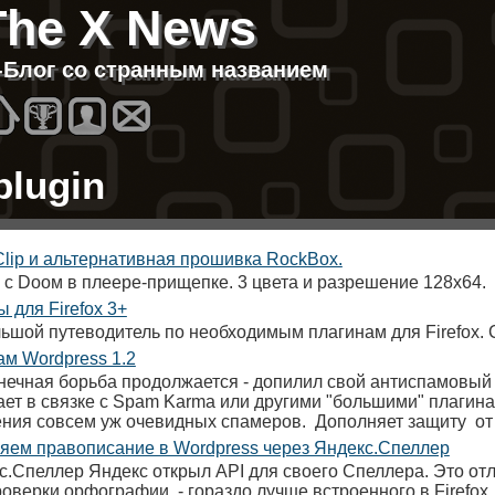
The X News
T-Блог со странным названием
Homes
Best
About
Contacts
plugin
lip и альтернативная прошивка RockBox.
 с Dooм в плеере-прищепке. 3 цвета и разрешение 128х64.
 для Firefox 3+
ьшой путеводитель по необходимым плагинам для Firefox. 
ам Wordpress 1.2
нечная борьба продолжается - допилил свой антиспамовый
ает в связке с Spam Karma или другими "большими" плагин
ения совсем уж очевидных спамеров. Дополняет защиту от
яем правописание в Wordpress через Яндекс.Спеллер
с.Спеллер Яндекс открыл API для своего Спеллера. Это от
роверки орфографии - гораздо лучше встроенного в Firefox