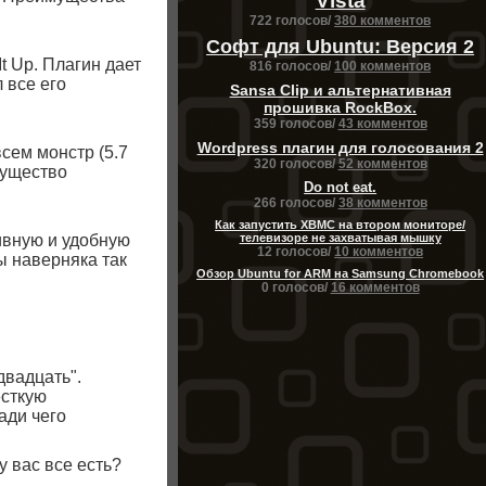
Vista
722 голосов/
380 комментов
Софт для Ubuntu: Версия 2
t Up. Плагин дает
816 голосов/
100 комментов
 все его
Sansa Clip и альтернативная
прошивка RockBox.
359 голосов/
43 комментов
Wordpress плагин для голосования 2
всем монстр (5.7
320 голосов/
52 комментов
мущество
Do not eat.
266 голосов/
38 комментов
Как запустить XBMC на втором мониторе/
ивную и удобную
телевизоре не захватывая мышку
12 голосов/
10 комментов
ы наверняка так
Обзор Ubuntu for ARM на Samsung Chromebook
0 голосов/
16 комментов
двадцать".
есткую
ади чего
у вас все есть?