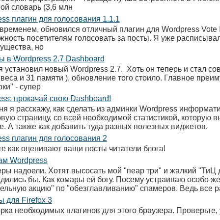
ой словарь (3,6 млн
ss плагин для голосования 1.1.1
 временем, обновился отличный плагин для Wordpress Vote I
жность посетителям голосовать за посты. Я уже расписывал
ущества, но
ы в Wordpress 2.7 Dashboard
я установил новый Wordpress 2.7. Хоть он теперь и стал со
 веса и 31 памяти ), обновление того стоило. Главное преи
ки" - супер
ss: прокачай свою Dashboard!
ня я расскажу, как сделать из админки Wordpress информат
овую страницу, со всей необходимой статистикой, которую в
е. А также как добавить туда разных полезных виджетов.
ss плагин для голосования 2
те как оценивают ваши посты читатели блога!
ам Wordpress
ры надоели. Хотят высосать мой "пеар три" и жалкий "ТиЦ 
дились бы. Как комары ей богу. Посему устраиваю особо ж
тельную акцию" по "обезглавливанию" спамеров. Ведь все р
 для Firefox 3
рка необходимых плагинов для этого браузера. Проверьте, 