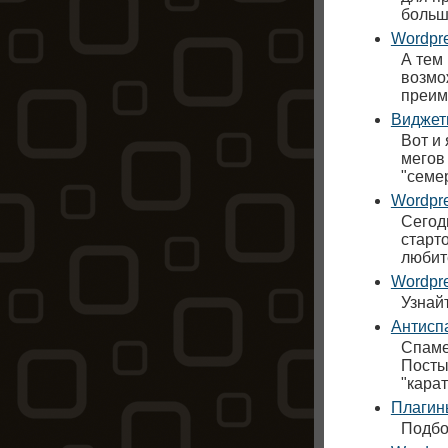
больш
Wordpre
А тем
возмо
преим
Виджет
Вот и 
мегов
"семер
Wordpre
Сегод
старт
любит
Wordpre
Узнай
Антисп
Спаме
Посты
"кара
Плагины
Подбо