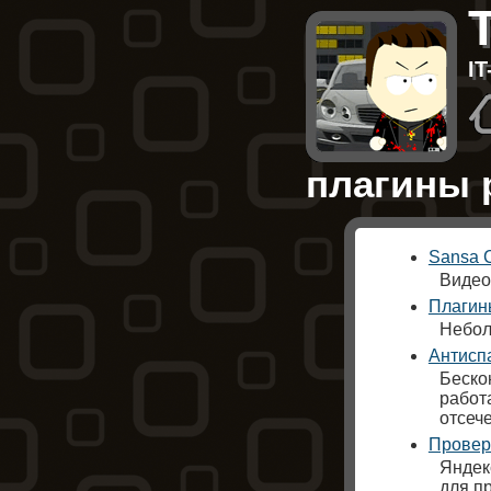
I
плагины 
Sansa C
Видео
Плагины
Небол
Антисп
Беско
работ
отсеч
Провер
Яндек
для п