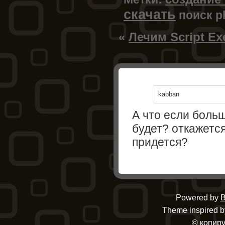
скачать
поиск
p
«
Лечим Script Exe
kabban
А что если больш
будет? откажетс
придется?
Powered by
B
Theme inspired by
© копиру