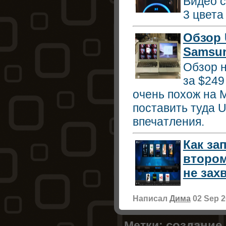
Видео с
3 цвета
Обзор 
Samsu
Обзор 
за $249
очень похож на M
поставить туда U
впечатления.
Как за
втором
не зах
Написал
Дима
02 Sep 2
создание
Метки: