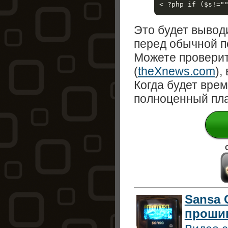
< ?php if ($s!="
Это будет вывод
перед обычной п
Можете проверит
(
theXnews.com
),
Когда будет вре
полноценный пла
Sansa 
прошив