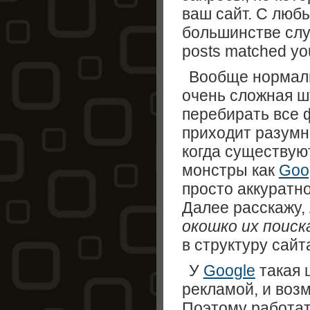
ваш сайт. С люб
большинстве случ
posts matched your
Вообще нормаль
очень сложная шт
перебирать все ф
приходит разумн
когда существую
монстры как
Goo
просто аккуратно
Далее расскажу,
окошко их поиск
в структуру сайт
У
Google
такая 
рекламой, и воз
Поэтому работат