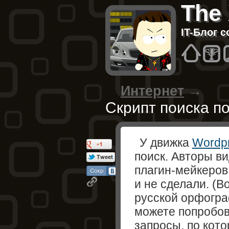
The
IT-Блог 
Hom
B
Интернет
→
Скрипт поиска п
У движка
Wordp
поиск. Авторы в
плагин-мейкеров,
и не сделали. (В
русской орфогра
можете попробов
запросы, по кот