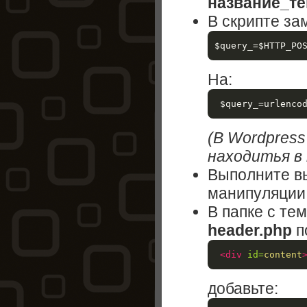
название_т
В скрипте за
$query_=$HTTP_PO
На:
(В Wordpress
находитья в 
Выполните 
манипуляции 
В папке c те
header.php
п
<div
id=
content
добавьте: