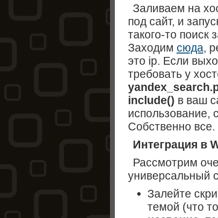
Заливаем на хос
под сайт, и запус
такого-то поиск 
Заходим
сюда
, 
это ip. Если вых
требовать у хост
yandex_search.
include()
в ваш с
использование, 
Собственно все.
Интеграция в 
Рассмотрим оче
универсальный с
Залейте скри
темой (что т