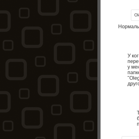
Ol
Нормаль
У ко
пере
у ме
папк
"Ole
друг