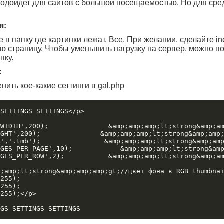
подойдет для сайтов с большой посещаемостью. Но для сред
я:
 в папку где картинки лежат. Все. При желании, сделайте in
 страницу. Чтобы уменьшить нагрузку на сервер, можно по
пку.
:
ить кое-какие сеттинги в gal.php
SETTINGS SETTINGS</p>

'WIDTH',200);               &amp;amp;amp;lt;strong&amp;am
IGHT',200);               &amp;amp;amp;lt;strong&amp;amp;
T','.tmb');                &amp;amp;amp;lt;strong&amp;amp
AGES_PER_PAGE',10);            &amp;amp;amp;lt;strong&amp
AGES_PER_ROW',2);           &amp;amp;amp;lt;strong&amp;am
p;amp;lt;strong&amp;amp;amp;gt;//цвет фона в RGB thumbnai
255);

255);

255);</p>
