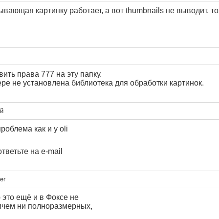
вающая картинку работает, а вот thumbnails не выводит, т
ить права 777 на эту папку.
ре не установлена библиотека для обработки картинок.
й
роблема как и у oli
тветьте на е-mail
er
это ещё и в Фоксе не
ричем ни полноразмерных,