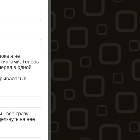
пока я не
ртинками. Теперь
лерея в одной
крывалась в
 - всё сразу
щелкнуть на неё