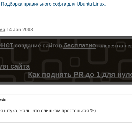
Подборка правильного софта для Ubuntu Linux.
ма
14 Jan 2008
рнет
бесплатно
создание сайтов
галерея
галле
для сайта
Как поднять PR до 1 для нул
stro
я штука, жаль, что слишком простенькая %)