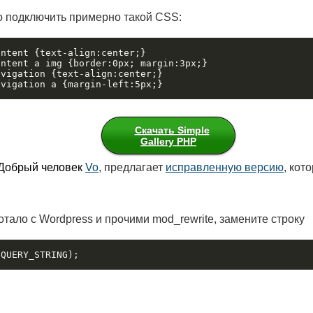
 подключить примерно такой CSS:
ntent {text-align:center;}

ntent a img {border:0px; margin:3px;}

vigation {text-align:center;}

Скачать Simple
Gallery PHP
Добрый человек
Vo
, предлагает
исправленную версию
, кот
отало с Wordpress и прочими mod_rewrite, замените строку