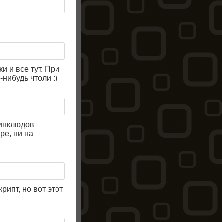
 и все тут. При
нибудь чтоли :)
 инклюдов
ре, ни на
рипт, но вот этот