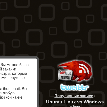
о-бы можно было
й закачки
онстры, которые
ннами ненужных
 thumbnail. Все.
 в любую
Популярные записи
↓
ки кой какие
Ubuntu Linux vs Windows