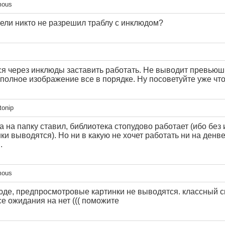
mous
жели никто не разрешил траблу с инклюдом?
я через инклюды заставить работать. Не выводит превьюшки
полное изображение все в порядке. Ну посоветуйте уже что-
tonip
а на папку ставил, библиотека стопудово работает (ибо без
и выводятся). Но ни в какую не хочет работать ни на денве
.
mous
юде, предпросмотровые картинки не выводятся. классный ск
се ожидания на нет ((( поможите