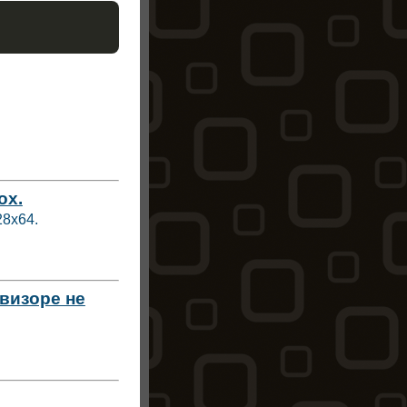
ox.
28х64.
визоре не