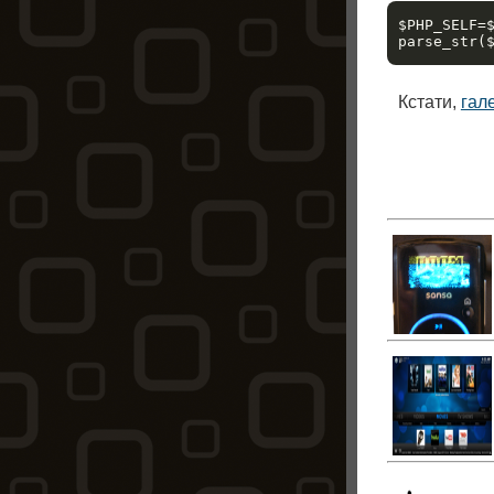
$PHP_SELF=$
Кстати,
гале