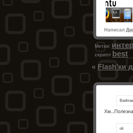
Написал
Ди
инте
Метки:
best
скрипт
«
Flash'ки 
Badmae
Хм...Полезна
oli