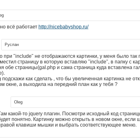
eg
но всё работает
http://nicebabyshop.ru/
Руслан
го при "include" не отображаются картинки, у меня было так 
местил страницу в которую вставляю "include", в папку с ка
ня обе страницы(gal.php и сама страница куда вставлена га
е).
g подскажи как сделать , что бы увеличенная картинка не от
ом окне, а выходила на передний план как у тебя ?
Oleg
Там какой-то jquery плагин. Посмотри исходный код страницы
будет понятно. Картинку можно открыть в новом окне, если 
правой клавиши мышки и выбрать соответствующее меню.