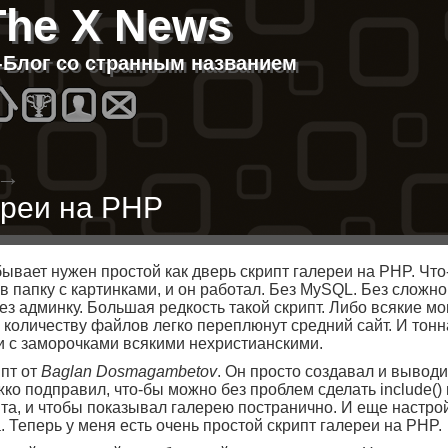
The X News
T-Блог со странным названием
Homes
Best
About
Contacts
→
ереи на PHP
бывает нужен простой как дверь скрипт галереи на PHP. Чт
 в папку с картинками, и он работал. Без MySQL. Без сложно
ез админку. Большая редкость такой скрипт. Либо всякие м
и количеству файлов легко переплюнут средний сайт. И то
и с заморочками всякими нехристианскими.
пт от
Baglan Dosmagambetov
. Он просто создавал и выводил
ко подправил, что-бы можно без проблем сделать include()
та, и чтобы показывал галерею постранично. И еще настрой
. Теперь у меня есть очень простой скрипт галереи на PHP.