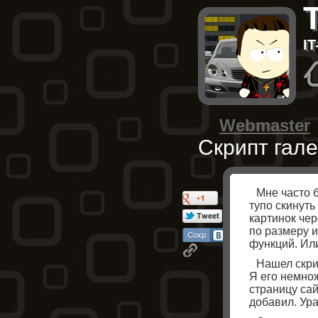
I
Webmaster
Скрипт гал
Мне часто 
тупо скинуть
картинок чер
по размеру 
функций. Ил
Нашел скри
Я его немнож
страницу сай
добавил. Ура