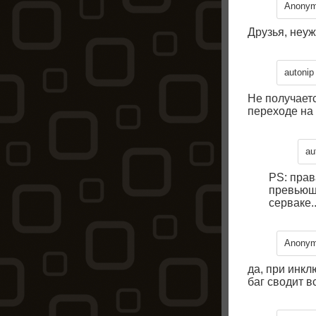
Anony
Друзья, неу
autonip
Не получаетс
переходе на 
au
PS: прав
превьюшк
серваке..
Anony
да, при инкл
баг сводит в