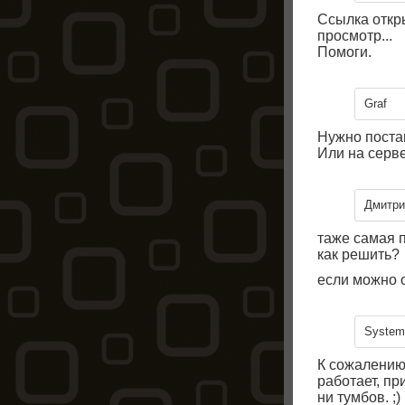
Ссылка откры
просмотр...
Помоги.
Graf
Нужно постав
Или на серве
Дмитри
таже самая п
как решить?
если можно о
System
К сожалению 
работает, п
ни тумбов. ;)