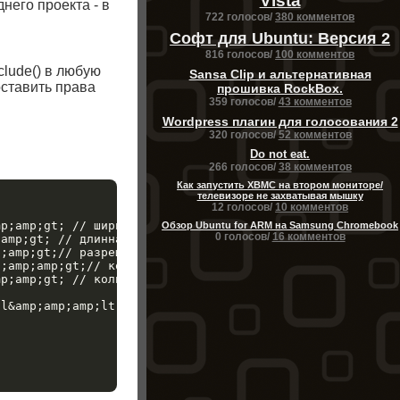
Vista
него проекта - в
722 голосов/
380 комментов
Софт для Ubuntu: Версия 2
816 голосов/
100 комментов
clude() в любую
Sansa Clip и альтернативная
ставить права
прошивка RockBox.
359 голосов/
43 комментов
Wordpress плагин для голосования 2
320 голосов/
52 комментов
Do not eat.
266 голосов/
38 комментов
Как запустить XBMC на втором мониторе/
телевизоре не захватывая мышку
12 голосов/
10 комментов
p;amp;gt; // ширина thumbmail&amp;amp;amp;lt;/strong&amp
Обзор Ubuntu for ARM на Samsung Chromebook
0 голосов/
16 комментов
amp;gt; // длинна thumbnail&amp;amp;amp;lt;/strong&amp;a
;amp;gt;// разрешение thumbnail&amp;amp;amp;lt;/strong&a
;amp;amp;gt;// количество thumbnail на странице&amp;amp;
p;amp;gt; // количество thumbnail в одном ряду&amp;amp;a
l&amp;amp;amp;lt;/strong&amp;amp;amp;gt;
