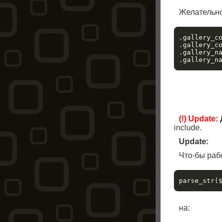
Желательно
.gallery_co
.gallery_co
.gallery_na
(!) Update:
include.
Update:
Что-бы раб
на: