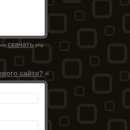
скачать
рея
php
евого сайта?
»