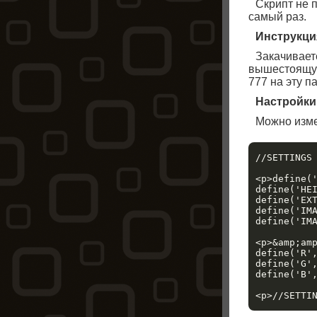
Скрипт не 
самый раз.
Инструкци
Закачиваете
вышестоящую
777 на эту па
Настройки
Можно измен
//SETTINGS 
<p>define(
define('HE
define('EX
define('IM
define('IM
<p>&amp;am
define('R',
define('G',
define('B',