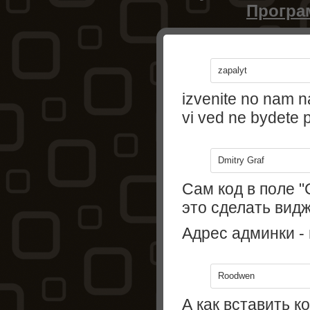
Програ
zapalyt
izvenite no nam n
vi ved ne bydete p
Dmitry Graf
Сам код в поле "
это сделать вид
Адрес админки - в
Roodwen
А как вставить к