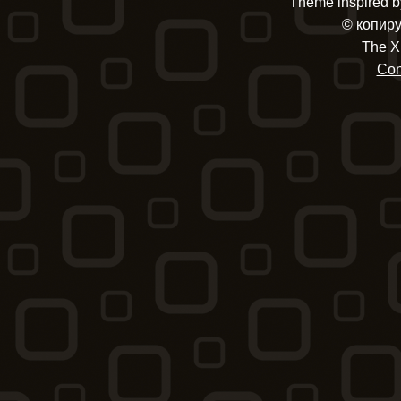
Theme inspired by
© копиру
The X
Con