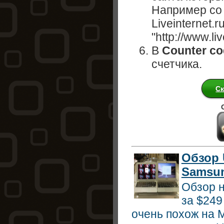
Например cо
Liveinternet.ru
"http://www.li
В
Counter c
счетчика.
Ск
Обзор 
Samsu
Обзор 
за $249
очень похож на M