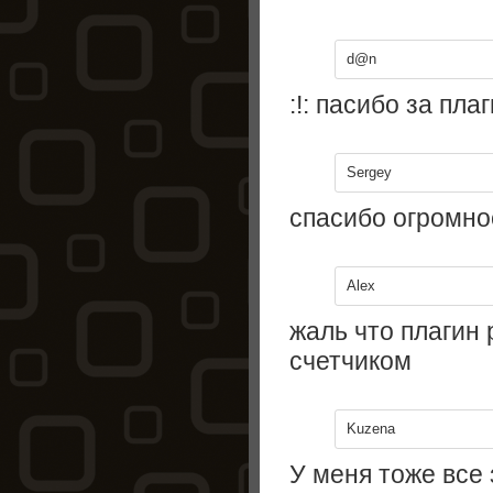
d@n
:!: пасибо за пла
Sergey
спасибо огромно
Alex
жаль что плагин 
счетчиком
Kuzena
У меня тоже все