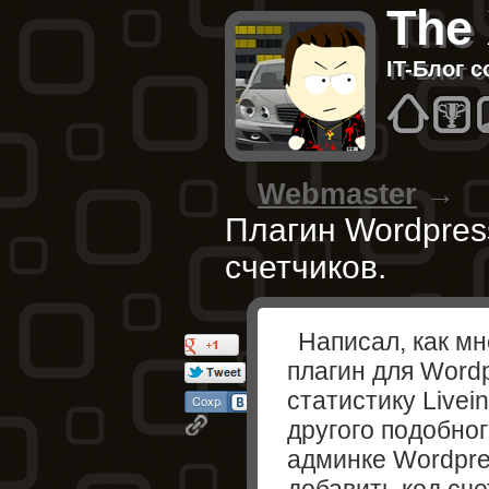
The
IT-Блог 
Hom
B
Webmaster
→
Плагин Wordpress
счетчиков.
Написал, как мн
плагин для Word
статистику Livein
другого подобног
админке Wordpre