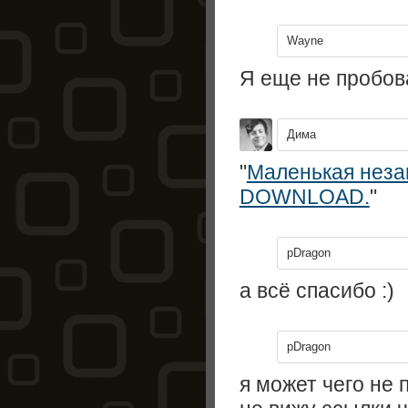
Wayne
Я еще не пробова
Дима
"
Маленькая неза
DOWNLOAD.
"
pDragon
а всё спасибо :)
pDragon
я может чего не 