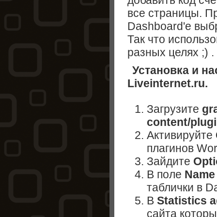
добавить код сче
все страницы. П
Dashboard'е выбр
Так что использо
разных целях ;) .
Установка и на
Liveinternet.ru.
Загрузите
gr
content/plugi
Активируйте
плагинов Wor
Зайдите
Opt
В поле
Name
таблички в D
В
Statistics 
сайта которы