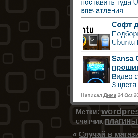
поставить туда U
впечатления.
Софт д
Подборк
Ubuntu 
Sansa 
прошив
Видео с
3 цвета
Написал
Дима
24 Oct 2
wordpre
Метки:
плагины 
счетчик
«
Случай в магаз