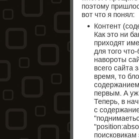
поэтому пришлос
вот что я понял:
Контент (сод
Как это ни б
приходят име
для того что
навороты сай
всего сайта 
время, то бл
содержанием
первым. А уж
Теперь, в нач
с содержание
"поднимаеть
"position:abso
поисковикам 