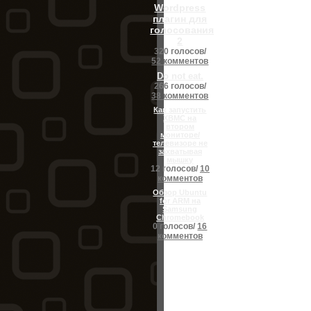
Wordpress
плагин для
голосования
2
320 голосов/
52 комментов
Do not eat.
266 голосов/
38 комментов
Как запустить
XBMC на
втором
мониторе/
телевизоре не
захватывая
мышку
12 голосов/
10
комментов
Обзор Ubuntu
for ARM на
Samsung
Chromebook
0 голосов/
16
комментов
Powered by
Theme inspire