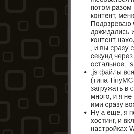
потом разом 
контент, мен
Подозреваю 
дожидались и
контент нахо
, и вы сразу 
секунд через
остальное. :s
.js файлы вс
(типа TinyMCE
загружать в 
много, и я не
ими сразу во
Ну а еще, я 
хостинг, и в
настройках W