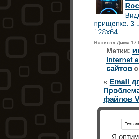
Roc
Вид
прищепке. 3 
128х64.
Написал
Дима
17 
и
Метки:
internet 
сайтов
о
«
Email д
Проблема
файлов V
Технол
Я оптим