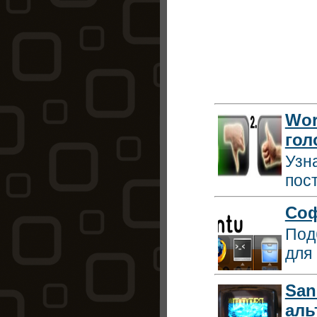
8927ed47982
8ff83d15-f7f
Wor
гол
Узн
пос
Соф
Под
для 
San
аль