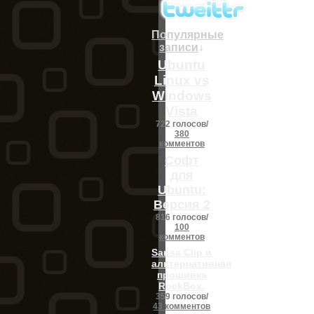
Популярные
записи
↓
Ubuntu
Linux vs
Windows
Vista
722 голосов/
380
комментов
Софт
для
Ubuntu:
Версия 2
816 голосов/
100
комментов
Sansa Clip и
альтернативная
прошивка
RockBox.
359 голосов/
43 комментов