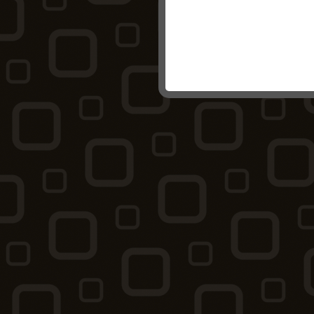
© копир
The 
Co