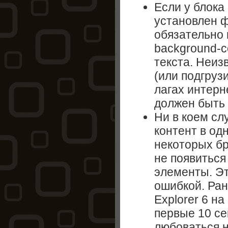
Если у блока
установлен ф
обязательно 
background-c
текста. Неиз
(или подгруз
лагах интерн
должен быть
Ни в коем сл
контент в одн
некоторых бр
не появиться 
элементы. Эт
ошибкой. Рань
Explorer 6 на
первые 10 с
любоваться н