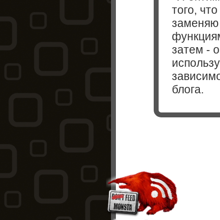
того, чт
заменяю 
функциям
затем - 
использу
зависимо
блога.