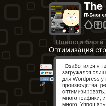
The
IT-Блог 
Hom
B
Новости блога
Оптимизация ст
Озаботился я те
загружался слиш
для Wordpress у
производства, р
оптимизировать.
много графики, и
много. Упрощать