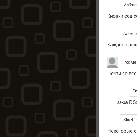
Mp3man
Кнопки соц с
Алексе
Каждое слово
PodKid
Почти со все
Sm
из-за RS
SkaN
Некоторые ст