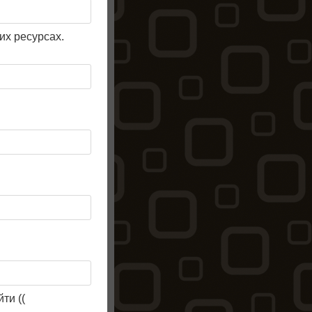
их ресурсах.
ти ((