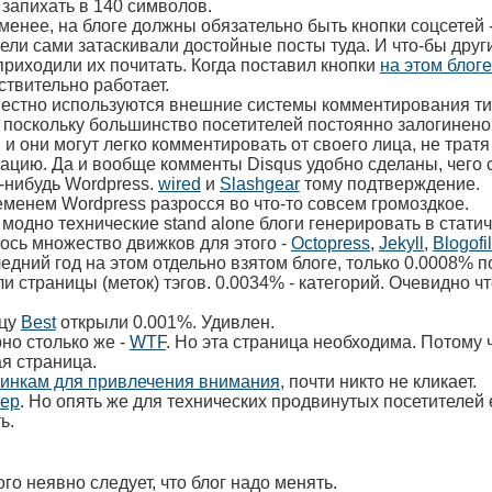
запихать в 140 символов.
менее, на блоге должны обязательно быть кнопки соцсетей 
ели сами затаскивали достойные посты туда. И что-бы друг
приходили их почитать. Когда поставил кнопки
на этом блоге
ствительно работает.
естно используются внешние системы комментирования т
 поскольку большинство посетителей постоянно залогинено
 и они могут легко комментировать от своего лица, не трат
ацию. Да и вообще комменты Disqus удобно сделаны, чего 
-нибудь Wordpress.
wired
и
Slashgear
тому подтверждение.
менем Wordpress разросся во что-то совсем громоздкое.
модно технические stand alone блоги генерировать в статич
ось множество движков для этого -
Octopress
,
Jekyll
,
Blogofi
едний год на этом отдельно взятом блоге, только 0.0008% п
и страницы (меток) тэгов. 0.0034% - категорий. Очевидно ч
цу
Best
открыли 0.001%. Удивлен.
но столько же -
WTF
. Но эта страница необходима. Потому 
я страница.
тинкам для привлечения внимания
, почти никто не кликает.
ер
. Но опять же для технических продвинутых посетителей 
ь.
ого неявно следует, что блог надо менять.