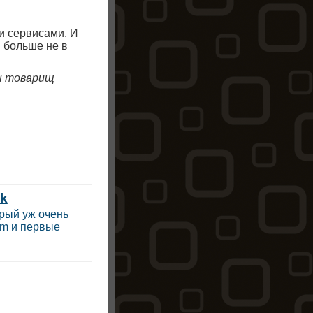
и сервисами. И
я больше не в
ы товарищ
ok
рый уж очень
rm и первые