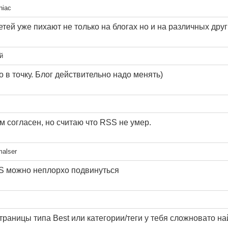
iac
етей уже пихают не только на блогах но и на различных друг
й
 в точку. Блог действительно надо менять)
м согласен, но считаю что RSS не умер.
alser
S можно неплорхо подвинуться
раницы типа Best или категории/теги у тебя сложновато най