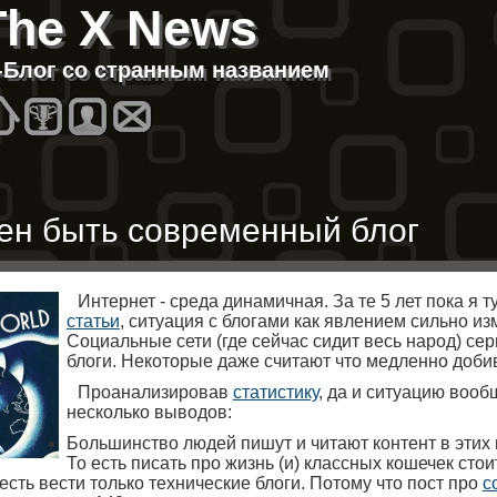
The X News
T-Блог со странным названием
Homes
Best
About
Contacts
→
ен быть современный блог
Интернет - среда динамичная. За те 5 лет пока я т
статьи
, ситуация с блогами как явлением сильно из
Социальные сети (где сейчас сидит весь народ) се
блоги. Некоторые даже считают что медленно доби
Проанализировав
статистику
, да и ситуацию вооб
несколько выводов:
Большинство людей пишут и читают контент в этих 
То есть писать про жизнь (и) классных кошечек стои
сть вести только технические блоги. Потому что пост про
с