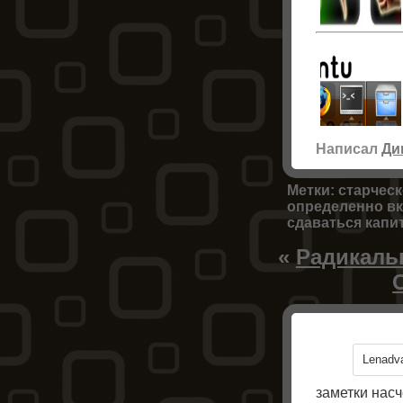
Написал
Ди
Метки:
старчес
определенно вк
сдаваться
капи
«
Радикаль
Lenadv
заметки насч