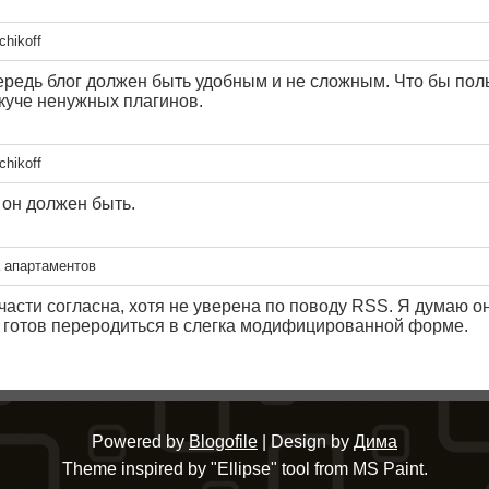
chikoff
ередь блог должен быть удобным и не сложным. Что бы пол
куче ненужных плагинов.
chikoff
он должен быть.
 апартаментов
асти согласна, хотя не уверена по поводу RSS. Я думаю он
е готов переродиться в слегка модифицированной форме.
Powered by
Blogofile
| Design by
Дима
Theme inspired by "Ellipse" tool from MS Paint.