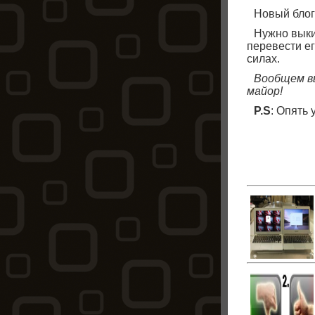
Новый блог
Нужно выки
перевести ег
силах.
Вообщем в
майор!
P.S
: Опять 