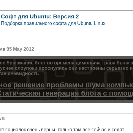
Софт для Ubuntu: Версия 2
Подборка правильного софта для Ubuntu Linux.
ма
05 May 2012
кое брюзжание
блог
во времена димоныча трава была з
уснее
слоупоки проснулись они настроены серьезно и
тан очевидность
ное решение проблемы шума компь
Статическая генерация блога с помощ
a19
ет социалок очень верны, только там все сейчас и седят