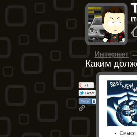
I
Интернет
Каким долж
Смысл е