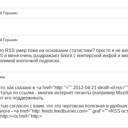
й Горынин
й Горынин
то RSS умер тоже на основании статистики? просто я не ви
S и меня очень раздражают блоги с инетерсной инфой и ме
елимой кнопочкой подписки.
има
о, как сказано в <a href="http: "="" 2012-04-21-death-of-rss="
статье по ссылке - многие интернет гиганты (например Mozill
т его поддерживать.
тью согласен с вами, что это чертовски полезная и удобна
логе - <a href="http: feeds.feedburner.com="" graf"="">RSS ос
http:></a href="http:>