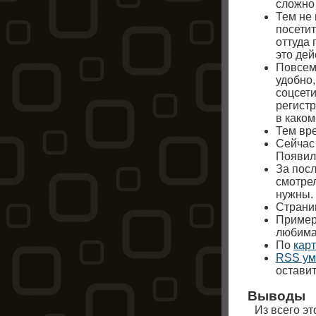
сложно 
Тем не 
посетит
оттуда 
это дей
Повсем
удобно,
соцсети
регистр
в каком
Тем вре
Сейчас 
Появил
За посл
смотрел
нужны.
Страни
Пример
любима
По
кар
RSS ум
оставит
Выводы
Из всего эт