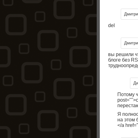
Дмитри
del
Дмитри
вы решили ч
блоге без RS
трудноопред
Д
Потому чт
post="">
перестаю
Я полнос
на этом б
</a href="