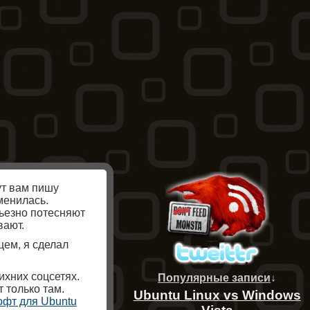
ут вам пишу
менилась.
рьезно потесняют
вают.
щем, я сделал
ихних соцсетях.
Популярные записи
↓
т только там.
Ubuntu Linux vs Windows
офт для Ubuntu