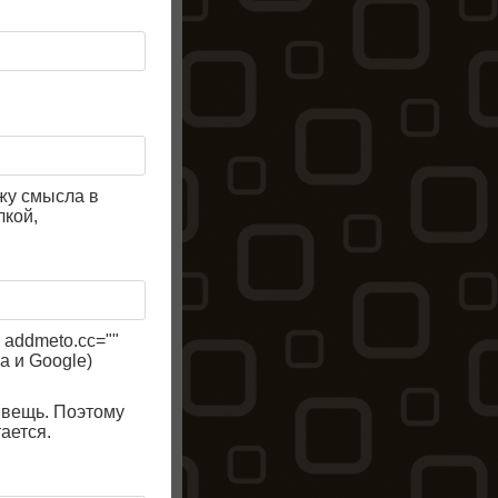
жу смысла в
лкой,
" addmeto.cc=""
a и Google)
я вещь. Поэтому
тается.