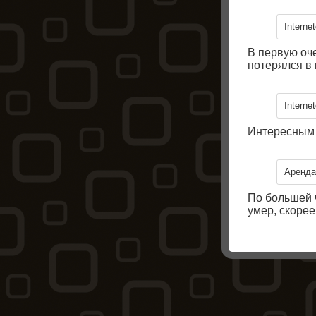
Internet
В первую оч
потерялся в 
Internet
Интересным 
Аренда
По большей ч
умер, скоре