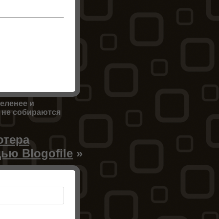
еленее и
 не собираются
ютера
ью Blogofile
»