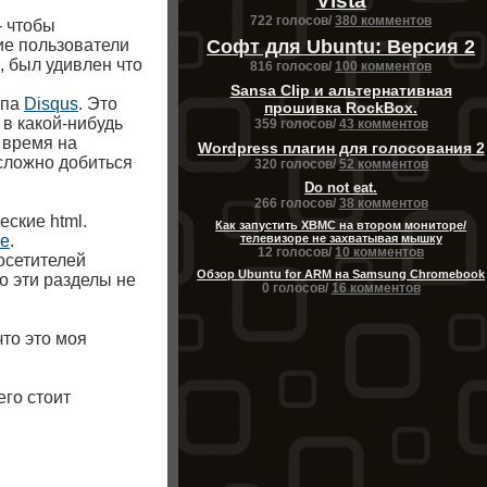
Vista
722 голосов/
380 комментов
- чтобы
ие пользователи
Софт для Ubuntu: Версия 2
, был удивлен что
816 голосов/
100 комментов
Sansa Clip и альтернативная
ипа
Disqus
. Это
прошивка RockBox.
 в какой-нибудь
359 голосов/
43 комментов
я время на
Wordpress плагин для голосования 2
сложно добиться
320 голосов/
52 комментов
Do not eat.
266 голосов/
38 комментов
еские html.
Как запустить XBMC на втором мониторе/
le
.
телевизоре не захватывая мышку
12 голосов/
10 комментов
осетителей
Обзор Ubuntu for ARM на Samsung Chromebook
то эти разделы не
0 голосов/
16 комментов
что это моя
его стоит